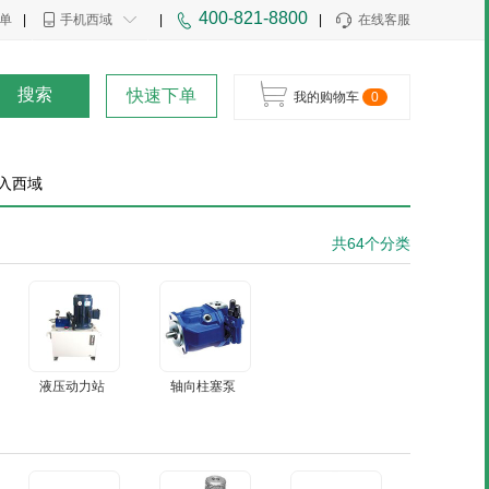
400-821-8800
单
|
手机西域
|
|
在线客服
搜索
快速下单
我的购物车
0
入西域
共64个分类
液压动力站
轴向柱塞泵