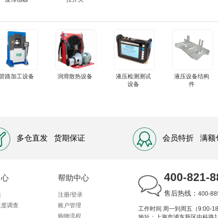
管路加工设备
润滑散热设备
液压检测测试
液压设备结构
设备
件
多仓直发
货期保证
会员特折
满额
400-821-8
中心
帮助中心
售后热线：
400-88
题
注册/登录
意度调查
账户管理
工作时间 周一到周五（9:00-18
购物流程
地址：上海市浦东新区中科路1