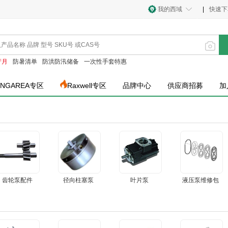
我的西域
|
快速下
产月
防暑清单
防洪防汛储备
一次性手套特惠
INGAREA专区
Raxwell专区
品牌中心
供应商招募
加
齿轮泵配件
径向柱塞泵
叶片泵
液压泵维修包