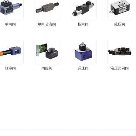
单向阀
单向节流阀
换向阀
减压阀
顺序阀
伺服阀
调速阀
液压比例阀