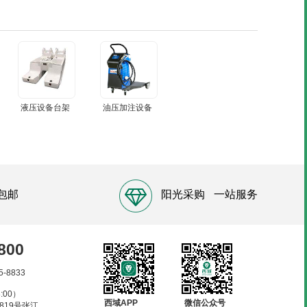
液压设备台架
油压加注设备
包邮
阳光采购
一站服务
800
5-8833
:00）
西域APP
微信公众号
819号张江