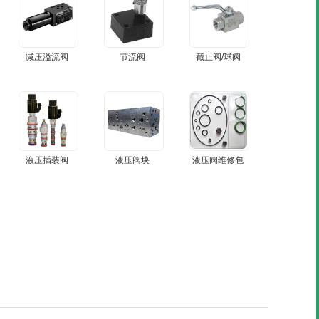
减压溢流阀
节流阀
截止阀/球阀
液压插装阀
液压阀块
液压阀维修包