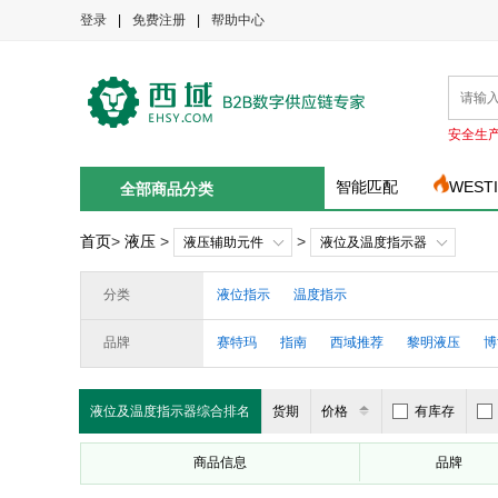
登录
|
免费注册
|
帮助中心
安全生
智能匹配
WEST
全部商品分类
首页
>
液压
>
>
液压辅助元件
液位及温度指示器
分类
液位指示
温度指示
品牌
赛特玛
指南
西域推荐
黎明液压
博
液位及温度指示器综合排名
货期
价格
有库存
商品信息
品牌