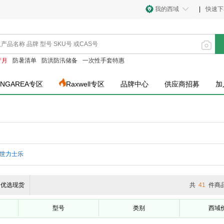
我的西域
|
快速下
产月
防暑清单
防洪防汛储备
一次性手套特惠
INGAREA专区
Raxwell专区
品牌中心
供应商招募
加
世力士乐
优选现货
共
41
件商
型号
类别
西域