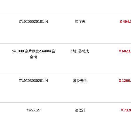
ZNJC06020101-N
温度表
¥ 494.
b=1000 刮片厚度234mm 合
清扫器总成
¥ 6023
金钢
ZNJC03030201-N
液位开关
¥ 1200
YWZ-127
油位计
¥ 73.