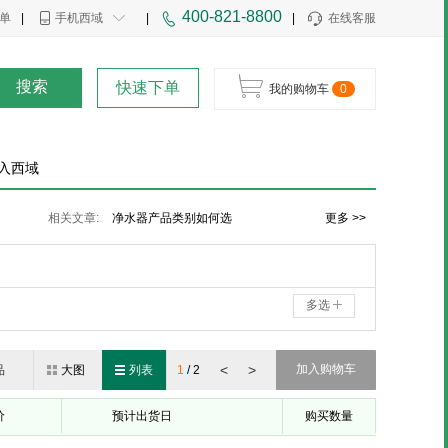
400-821-8800
单
|
手机西域
|
|
在线客服
搜索
快速下单
我的购物车
0
入西域
净水器分类知识介绍
相关文章:
净水器产品类别如何选
更多 >>
净水器五级过滤
多选
<
>
加入购物车
品
大图
列表
1
/
2
价
预计出货日
购买数量