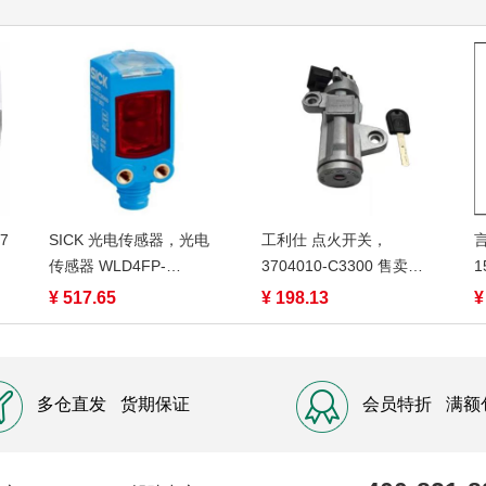
7
SICK 光电传感器，光电
工利仕 点火开关，
传感器 WLD4FP-
3704010-C3300 售卖规
1
313111A0ZZZ 售卖规
格：1件
¥ 517.65
¥ 198.13
¥
格：1个
多仓直发
货期保证
会员特折
满额