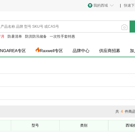
我的西域
|
快速下
产月
防暑清单
防洪防汛储备
一次性手套特惠
INGAREA专区
Raxwell专区
品牌中心
供应商招募
加
共
4
件商
型号
类别
西域