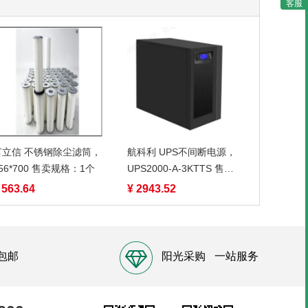
客服
言立信 不锈钢除尘滤筒，
航科利 UPS不间断电源，
56*700 售卖规格：1个
UPS2000-A-3KTTS 售卖
规格：1台
 563.64
¥ 2943.52
包邮
阳光采购
一站服务