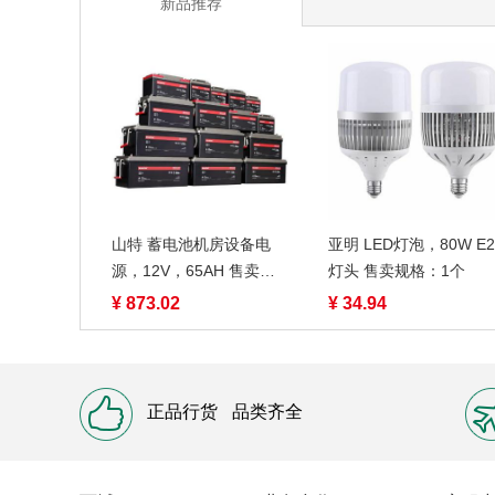
新品推荐
山特 蓄电池机房设备电
亚明 LED灯泡，80W E2
源，12V，65AH 售卖规
灯头 售卖规格：1个
格：1块
¥ 873.02
¥ 34.94
正品行货
品类齐全