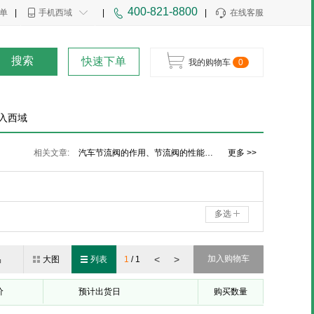
400-821-8800
单
|
手机西域
|
|
在线客服
搜索
快速下单
我的购物车
0
入西域
液压调速阀图片及调速阀的常见故障与排除方法
调速阀的工作原理及调速阀与节流阀的区别
相关文章:
汽车节流阀的作用、节流阀的性能要求及分类
更多 >>
多选
<
>
加入购物车
品
大图
列表
1
/
1
价
预计出货日
购买数量