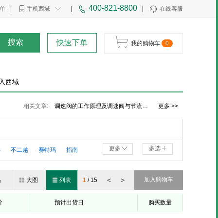
400-821-8800
单
|
手机西域
|
|
在线客服
搜索
快速下单
我的购物车
0
入西域
液压调速阀图片及调速阀的常见故障与排除方法
相关文章:
调速阀的工作原理及调速阀与节流阀的区别
更多 >>
汽车节流阀的作用、节流阀的性能要求及分类
更多
多选
S
不二越
赛特玛
指南
<
>
加入购物车
品
大图
列表
1
/
15
价
预计出货日
购买数量