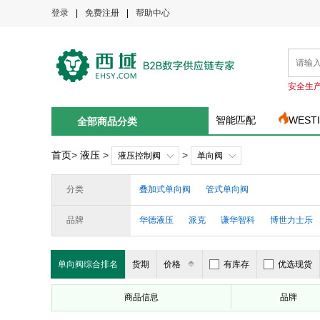
登录
|
免费注册
|
帮助中心
安全生
智能匹配
WEST
全部商品分类
首页
>
液压
>
>
液压控制阀
单向阀
分类
叠加式单向阀
管式单向阀
品牌
华德液压
派克
谦华智科
博世力士乐
贺德克
阿托斯
哈威
单向阀综合排名
货期
价格
有库存
优选现货
商品信息
品牌