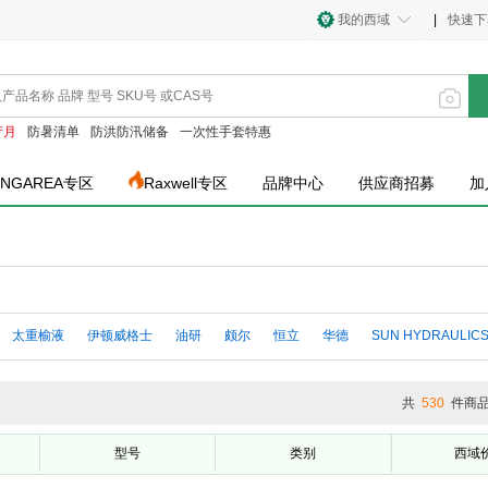
我的西域
|
快速下
产月
防暑清单
防洪防汛储备
一次性手套特惠
INGAREA专区
Raxwell专区
品牌中心
供应商招募
加
太重榆液
伊顿威格士
油研
颇尔
恒立
华德
SUN HYDRAULIC
共
530
件商
型号
类别
西域