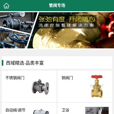
管阀专场
西域精选·品类丰富
不锈钢阀门
铜阀门
自动阀/调节
卫浴