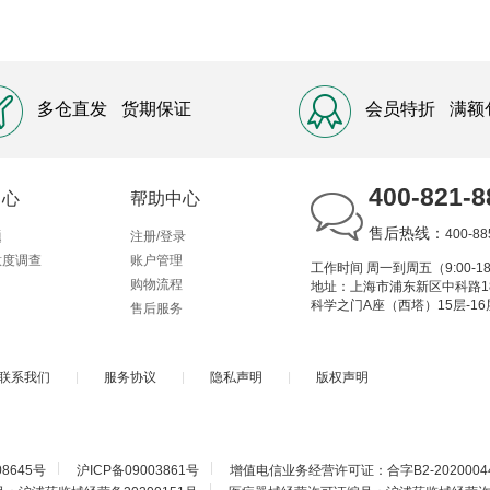
多仓直发
货期保证
会员特折
满额
400-821-8
中心
帮助中心
售后热线：
400-88
题
注册/登录
意度调查
账户管理
工作时间 周一到周五（9:00-18
购物流程
地址：上海市浦东新区中科路1
科学之门A座（西塔）15层-16
售后服务
联系我们
|
服务协议
|
隐私声明
|
版权声明
|
|
08645号
沪ICP备09003861号
增值电信业务经营许可证：合字B2-2020004
|