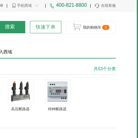
400-821-8800
单
|
手机西域
|
|
在线客服
搜索
快速下单
我的购物车
0
入西域
共53个分类
高压断路器
特种断路器