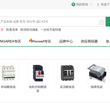
我的西域
|
快速下
产月
防暑清单
防洪防汛储备
一次性手套特惠
INGAREA专区
Raxwell专区
品牌中心
供应商招募
加
终端断路器
电机控制断路
直流断路器
隔离电器
器