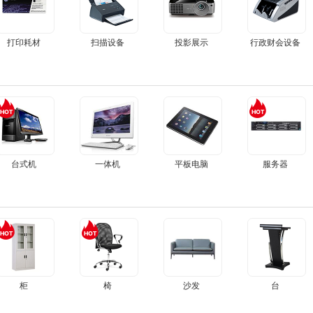
打印耗材
扫描设备
投影展示
行政财会设备
台式机
一体机
平板电脑
服务器
柜
椅
沙发
台