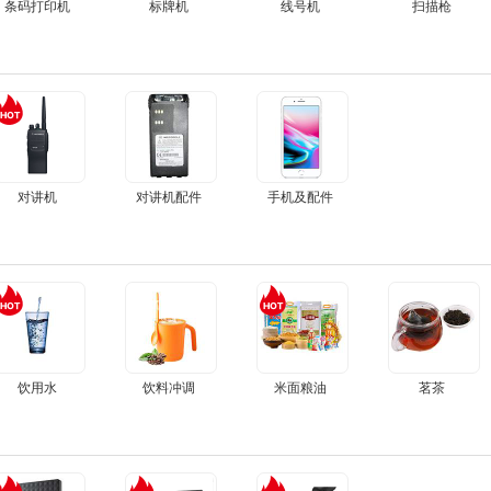
条码打印机
标牌机
线号机
扫描枪
对讲机
对讲机配件
手机及配件
饮用水
饮料冲调
米面粮油
茗茶