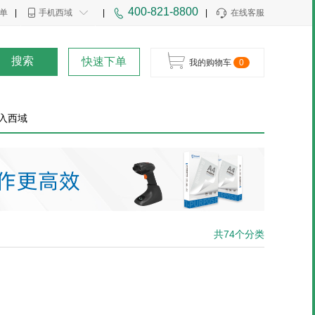
400-821-8800
单
|
手机西域
|
|
在线客服
搜索
快速下单
我的购物车
0
入西域
共74个分类