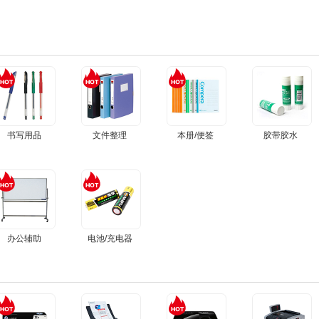
书写用品
文件整理
本册/便签
胶带胶水
办公辅助
电池/充电器