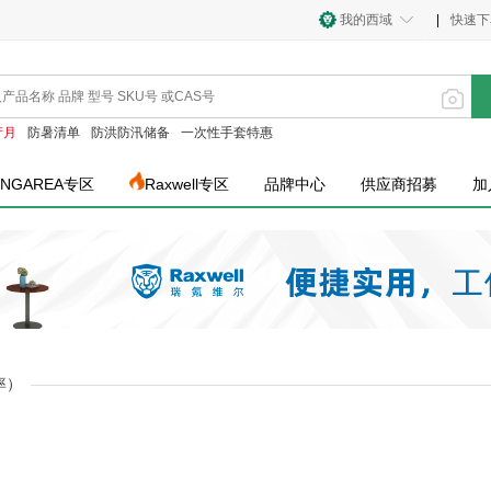
我的西域
|
快速下
产月
防暑清单
防洪防汛储备
一次性手套特惠
INGAREA专区
Raxwell专区
品牌中心
供应商招募
加
率）