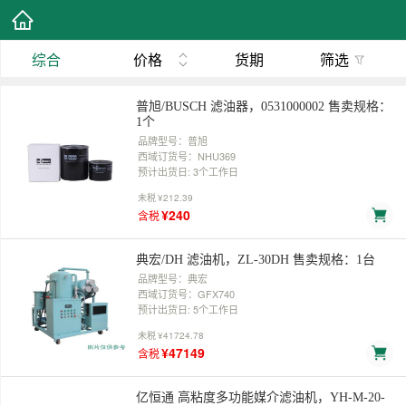
综合
价格
货期
筛选
普旭/BUSCH 滤油器，0531000002 售卖规格：
1个
品牌型号：普旭
西域订货号：NHU369
预计出货日: 3个工作日
未税
¥212.39
¥240
含税
典宏/DH 滤油机，ZL-30DH 售卖规格：1台
品牌型号：典宏
西域订货号：GFX740
预计出货日: 5个工作日
未税
¥41724.78
¥47149
含税
亿恒通 高粘度多功能媒介滤油机，YH-M-20-