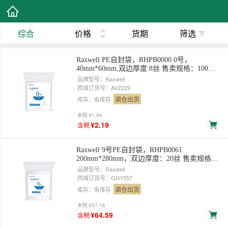
综合
价格
货期
筛选
Raxwell PE自封袋，RHPB0000 0号，
40mm*60mm,双边厚度:8丝 售卖规格：100个/
包
品牌型号：Raxwell
西域订货号：AVZ229
调仓出货
库存：有库存
未税
¥1.94
¥2.19
含税
Raxwell 9号PE自封袋，RHPB0061
200mm*280mm，双边厚度：20丝 售卖规格：
100个/包
品牌型号：Raxwell
西域订货号：GNY357
调仓出货
库存：有库存
未税
¥57.16
¥64.59
含税