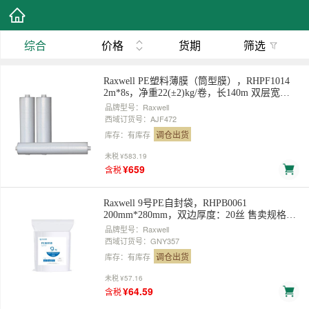
综合
价格
货期
筛选
Raxwell PE塑料薄膜（筒型膜），RHPF1014
2m*8s，净重22(±2)kg/卷，长140m 双层宽
1m，展开单层宽2米，对折卷装 售卖规格：1
品牌型号：Raxwell
卷
西域订货号：AJF472
调仓出货
库存：有库存
未税
¥583.19
¥659
含税
Raxwell 9号PE自封袋，RHPB0061
200mm*280mm，双边厚度：20丝 售卖规格：
100个/包
品牌型号：Raxwell
西域订货号：GNY357
调仓出货
库存：有库存
未税
¥57.16
¥64.59
含税