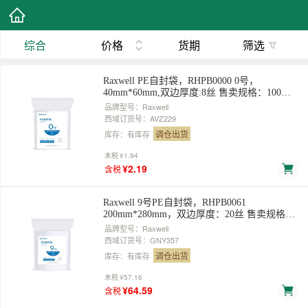
综合
价格
货期
筛选
Raxwell PE自封袋，RHPB0000 0号，
40mm*60mm,双边厚度:8丝 售卖规格：100个/
包
品牌型号：Raxwell
西域订货号：AVZ229
调仓出货
库存：有库存
未税
¥1.94
¥2.19
含税
Raxwell 9号PE自封袋，RHPB0061
200mm*280mm，双边厚度：20丝 售卖规格：
100个/包
品牌型号：Raxwell
西域订货号：GNY357
调仓出货
库存：有库存
未税
¥57.16
¥64.59
含税