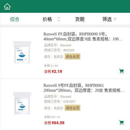
综合
价格
货期
筛选
Raxwell PE自封袋，RHPB0000 0号，
40mm*60mm,双边厚度:8丝 售卖规格：100个/
包
品牌型号：Raxwell
西域订货号：AVZ229
调仓出货
库存：有库存
未税
¥1.94
¥2.19
含税
Raxwell 9号PE自封袋，RHPB0061
200mm*280mm，双边厚度：20丝 售卖规格：
100个/包
品牌型号：Raxwell
西域订货号：GNY357
调仓出货
库存：有库存
未税
¥57.16
¥64.59
含税