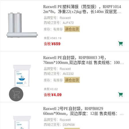
Raxwell PE塑料薄膜（筒型膜），RHPF1014
2m*8s，净重22(±2)kg/卷，长140m 双层宽
1m，展开单层宽2米，对折卷装 售卖规格：1
品牌型号：Raxwell
卷
西域订货号：AJF472
调仓出货
库存：有库存
未税
¥583.19
¥659
含税
Raxwell PE自封袋，RHPB0003 3号，
70mm*100mm,双边厚度:8丝 售卖规格：100个/
包
品牌型号：Raxwell
西域订货号：AVZ232
调仓出货
库存：有库存
未税
¥3.62
¥4.09
含税
Raxwell 2号PE自封袋，RHPB0029
60mm*90mm，双边厚度：12丝 售卖规格：
100个/包
品牌型号：Raxwell
西域订货号：DDP658