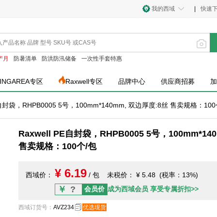
我的西域
|
快速
产月
防暑清单
防洪防汛储备
一次性手套特惠
INGAREA专区
Raxwell专区
品牌中心
供应商招募
加
PE自封袋，RHPB0005 5号，100mm*140mm, 双边厚度:8丝 售卖规格：10
Raxwell PE自封袋，RHPB0005 5号，100mm*1
售卖规格：100个/包
¥ 6.19
西域价：
/ 包
未税价：
¥ 5.48 (税率：13%)
￥
?
会员价
成为西域会员 享受专属折扣>>
西域订货号
：
AVZ234
优选现货