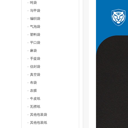
吨袋
马甲袋
编织袋
气泡袋
塑料袋
平口袋
麻袋
手提袋
信封袋
真空袋
布袋
农膜
牛皮纸
瓦楞纸
其他包装袋
其他包装纸