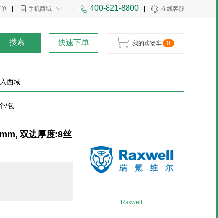
400-821-8800
下单
|
手机西域
|
|
在线客服
搜索
快速下单
我的购物车
0
入西域
0个/包
40mm, 双边厚度:8丝
Raxwell