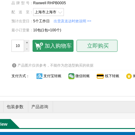
品牌型号
：
Raxwell RHPB0005
配送至
：
上海市上海市
预计出货日
：
5个工作日
出货及送达时效说明 >>
最小订货量
：
10包(1包=100个)
+
加入购物车
立即购买
-
产品图片仅供参考，不能作为您选型购买的依据
支付方式：
支付宝转账
微信转账
线下转账
包装参数
产品咨询
view