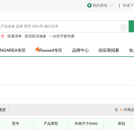
我的西域
|
快速下
产月
防暑清单
防洪防汛储备
一次性手套特惠
INGAREA专区
Raxwell专区
品牌中心
供应商招募
加
现货
共
4
件商
型号
产品类型
外形尺寸(mm)
类别