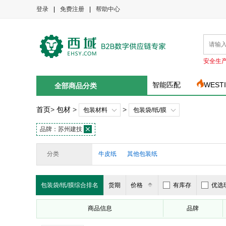
登录
|
免费注册
|
帮助中心
安全生
智能匹配
WEST
全部商品分类
首页
>
包材
>
>
包装材料
包装袋/纸/膜
品牌：
苏州建技
分类
牛皮纸
其他包装纸
包装袋/纸/膜综合排名
货期
价格
有库存
优选
商品信息
品牌