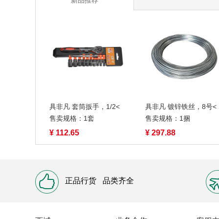
新品推荐
具非凡 套筒扳手，1/2<
具非凡 镀锌铁丝，8号<
售卖规格：1套
售卖规格：1捆
¥ 112.65
¥ 297.88
正品行货
品类齐全