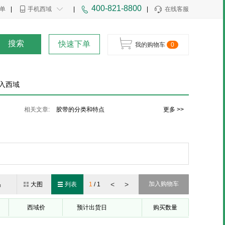
400-821-8800
单
|
手机西域
|
|
在线客服
搜索
快速下单
我的购物车
0
入西域
铝箔胶带的行业优势
相关文章:
胶带的分类和特点
更多 >>
EPE珍珠棉的相关详细介绍
<
>
加入购物车
品
大图
列表
1
/
1
西域价
预计出货日
购买数量