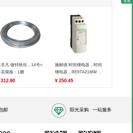
客服
具非凡 镀锌铁丝，14号<
施耐德 时间继电器，时间
售卖规格：1捆
继电器，RE9TA21MW 售
卖规格：1只
 312.90
¥ 250.45
包邮
阳光采购
一站服务