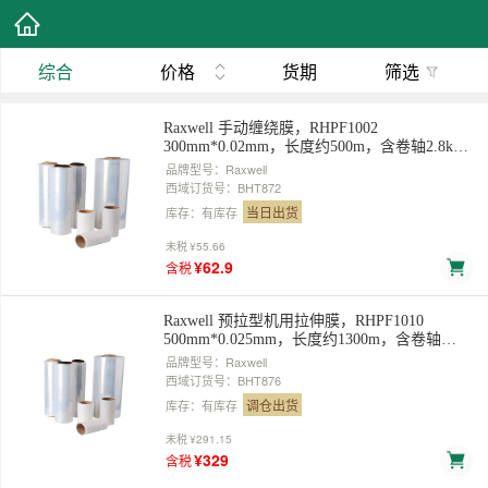
综合
价格
货期
筛选
Raxwell 手动缠绕膜，RHPF1002
300mm*0.02mm，长度约500m，含卷轴2.8kg/
卷，不含轴2.5kg/卷 售卖规格：1卷
品牌型号：Raxwell
西域订货号：BHT872
当日出货
库存：有库存
未税
¥55.66
¥62.9
含税
Raxwell 预拉型机用拉伸膜，RHPF1010
500mm*0.025mm，长度约1300m，含卷轴
15.0kg/卷,不含轴14.0kg/卷，1卷/箱 售卖规
品牌型号：Raxwell
格：1卷
西域订货号：BHT876
调仓出货
库存：有库存
未税
¥291.15
¥329
含税