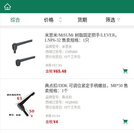
综合
价格
货期
筛选
米思米/MiSUMi 树脂固定把手/LEVER，
LNP6-32 售卖规格：1只
品牌型号：米思米
西域订货号：CXR660
预计出货日: 10个工作日
未税
¥57.95
¥65.48
含税
典点扣/DDK 可调位紧定手柄螺丝，M8*50 售
卖规格：1个
品牌型号：典点扣
西域订货号：HQB452
预计出货日: 15个工作日
未税
¥3.54
¥4
含税