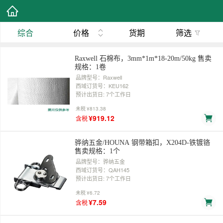
综合
价格
货期
筛选
Raxwell 石棉布，3mm*1m*18-20m/50kg 售卖
规格：1卷
品牌型号：Raxwell
西域订货号：KEU162
预计出货日: 7个工作日
未税
¥813.38
¥919.12
含税
骅纳五金/HOUNA 钢带箱扣，X204D-铁镀铬
售卖规格：1个
品牌型号：骅纳五金
西域订货号：QAH145
预计出货日: 7个工作日
未税
¥6.72
¥7.59
含税