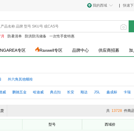
我的西域
|
快速下
产月
防暑清单
防洪防汛储备
一次性手套特惠
INGAREA专区
Raxwell专区
品牌中心
供应商招募
加
栓
外六角其他螺栓
德威
鹏驰五金
哈迪威
典点扣
长安
顺达
JSL
鑫成标
卡瑞
现货
共
13728
件商
型号
西域价