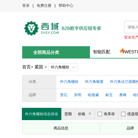
登录
|
免费注册
|
帮助中心
安全生
智能匹配
WEST
全部商品分类
首页
>
紧固
>
外六角螺栓
分类
外六角螺栓
外六角喉塞
外六角法兰面螺
品牌
晋亿
东明
哈德威
标五
奥峰
哈
博科丝特
米思米
中设
外六角螺栓综合排名
货期
价格
有库存
优选
商品信息
品牌