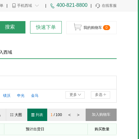
400-821-8800
单
|
手机西域
|
|
在线客服
搜索
快速下单
我的购物车
0
入西域
更多
多选
镁沃
申光
金马
<
>
加入购物车
品
大图
列表
1
/
100
预计出货日
购买数量