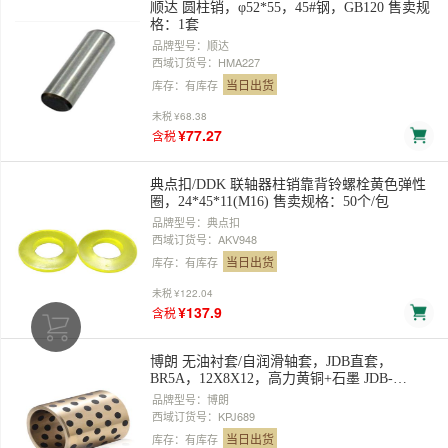
顺达 圆柱销，φ52*55，45#钢，GB120 售卖规
格：1套
品牌型号：顺达
西域订货号：HMA227
当日出货
库存：有库存
未税
¥68.38
¥77.27
含税
典点扣/DDK 联轴器柱销靠背铃螺栓黄色弹性
圈，24*45*11(M16) 售卖规格：50个/包
品牌型号：典点扣
西域订货号：AKV948
当日出货
库存：有库存
未税
¥122.04
¥137.9
含税
博朗 无油衬套/自润滑轴套，JDB直套，
BR5A，12X8X12，高力黄铜+石墨 JDB-
081212， 售卖规格：1个
品牌型号：博朗
西域订货号：KPJ689
当日出货
库存：有库存