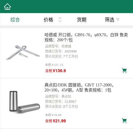
综合
价格
货期
筛选
哈德威 开口销，GB91-76，φ8X70，白锌 售卖
规格：200个/包
品牌型号：哈德威
西域订货号：AXD998
预计出货日: 7个工作日
未税
¥121.15
¥136.9
含税
典点扣/DDK 圆锥销，GB/T 117-2000，
20×100，45#钢，A型 售卖规格：1包
品牌型号：典点扣
西域订货号：CLB967
预计出货日: 8个工作日
未税
¥19.46
¥21.99
含税