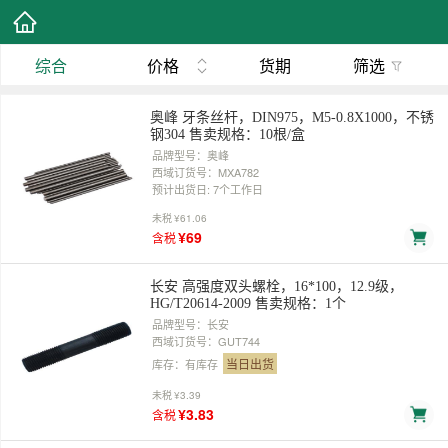
综合
价格
货期
筛选
奥峰 牙条丝杆，DIN975，M5-0.8X1000，不锈
钢304 售卖规格：10根/盒
品牌型号：奥峰
西域订货号：MXA782
预计出货日: 7个工作日
未税
¥61.06
¥69
含税
长安 高强度双头螺栓，16*100，12.9级，
HG/T20614-2009 售卖规格：1个
品牌型号：长安
西域订货号：GUT744
当日出货
库存：有库存
未税
¥3.39
¥3.83
含税