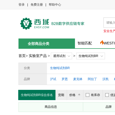
登录
|
免费注册
|
帮助中心
安全生
智能匹配
WEST
全部商品分类
首页
>
实验室产品
>
>
通用试剂
生物纯试剂BR
分类
生物纯试剂BR
品牌
沪试
罗恩
麦克林
阿拉丁
沃凯
生物纯试剂BR综合排名
货期
价格
有库存
优
商品信息
品牌