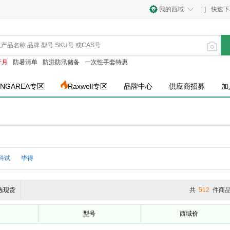
我的西域
|
快速下
产月
防暑清单
防洪防汛储备
一次性手套特惠
INGAREA专区
Raxwell专区
品牌中心
供应商招募
加
科试
毕得
选现货
共
512
件商
型号
西域价