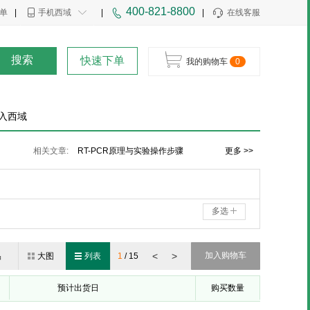
400-821-8800
单
|
手机西域
|
|
在线客服
搜索
快速下单
我的购物车
0
入西域
Adamas（阿达马斯）品牌介绍
相关文章:
RT-PCR原理与实验操作步骤
更多 >>
RT-PCR与PCR的区别
多选
<
>
加入购物车
品
大图
列表
1
/
15
预计出货日
购买数量