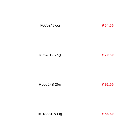
R005248-5g
¥ 34.30
R034112-25g
¥ 20.30
R005248-25g
¥ 91.00
R018381-500g
¥ 58.80