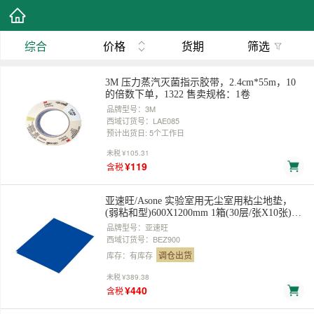
综合
价格
货期
筛选
3M 压力蒸汽灭菌指示胶带，2.4cm*55m，10
的倍数下单，1322 售卖规格：1卷
品牌型号：3M
西域订货号：LAE085
预计出货日: 5个工作日
未税
¥105.31
¥119
含税
亚速旺/Asone 实验室用无尘室用粘尘地垫，
(弱粘和型)600X1200mm 1箱(30层/张X10张)，
CC-1143-04 售卖规格：10张/箱
品牌型号：亚速旺
西域订货号：BEZ900
调仓出货
库存：有库存
未税
¥389.38
¥440
含税