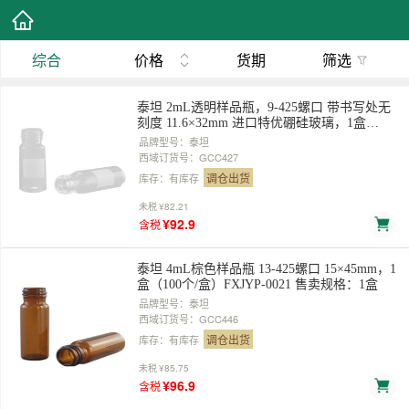
综合
价格
货期
筛选
泰坦 2mL透明样品瓶，9-425螺口 带书写处无
刻度 11.6×32mm 进口特优硼硅玻璃，1盒
（100个/盒），FXJYP-0003 售卖规格：1盒
品牌型号：泰坦
西域订货号：GCC427
调仓出货
库存：有库存
未税
¥82.21
¥92.9
含税
泰坦 4mL棕色样品瓶 13-425螺口 15×45mm，1
盒（100个/盒）FXJYP-0021 售卖规格：1盒
品牌型号：泰坦
西域订货号：GCC446
调仓出货
库存：有库存
未税
¥85.75
¥96.9
含税