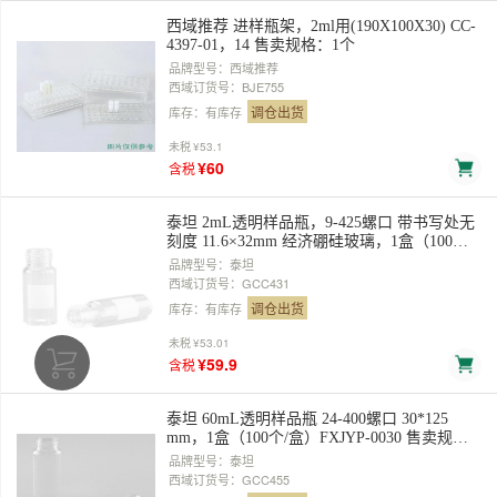
西域推荐 进样瓶架，2ml用(190X100X30) CC-
4397-01，14 售卖规格：1个
品牌型号：西域推荐
西域订货号：BJE755
调仓出货
库存：有库存
未税
¥53.1
¥60
含税
泰坦 2mL透明样品瓶，9-425螺口 带书写处无
刻度 11.6×32mm 经济硼硅玻璃，1盒（100个/
盒），FXJYP-0007 售卖规格：1盒
品牌型号：泰坦
西域订货号：GCC431
调仓出货
库存：有库存
未税
¥53.01
¥59.9
含税
泰坦 60mL透明样品瓶 24-400螺口 30*125
mm，1盒（100个/盒）FXJYP-0030 售卖规
格：1盒
品牌型号：泰坦
西域订货号：GCC455