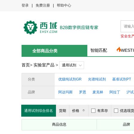
登录
|
免费注册
|
帮助中心
安全生
智能匹配
WEST
全部商品分类
首页
>
实验室产品
>
通用试剂
分类
优级纯试剂GR
光谱纯试剂
基准试剂PT
品牌
阿达玛斯
罗恩
麦克林
阿拉丁
沪试
洛阳超耐
诺尔施
沃凯
攀田粉体
默
通用试剂综合排名
货期
价格
有库存
优选现
商品信息
品牌