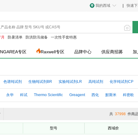
我的西域
|
快速下
产月
防暑清单
防洪防汛储备
一次性手套特惠
INGAREA专区
Raxwell专区
品牌中心
供应商招募
加
色谱纯试剂
生物纯试剂BR
实验纯试剂LR
高纯试剂
化学纯试剂CP
永华
科试
Thermo Scientific
Greagent
西化
默斯米
科密欧
克
弗霓
梯希爱
百灵威
永大试剂
光华科技
名德
毕得
货
共
37998
件商
型号
西域价