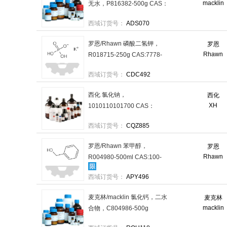
macklin
无水，P816382-500g CAS：
7758-11-4，试剂级，98%，
西域订货号：
ADS070
500g/瓶 售卖规格：1瓶
罗恩/Rhawn 磷酸二氢钾，
罗恩
Rhawn
R018715-250g CAS:7778-
77-0，for HPLC,≥99.5%
西域订货号：
CDC492
(T)，250g/瓶 售卖规格：1瓶
西化 氯化钠，
西化
XH
1010110101700 CAS：
7647-14-5，AR，500g/瓶 售
西域订货号：
CQZ885
卖规格：1瓶
罗恩/Rhawn 苯甲醇，
罗恩
Rhawn
R004980-500ml CAS:100-
51-6，AR,≥99%，500ml/瓶
西域订货号：
APY496
售卖规格：1瓶
麦克林/macklin 氯化钙，二水
麦克林
macklin
合物，C804986-500g
CAS：10035-04-8，试剂