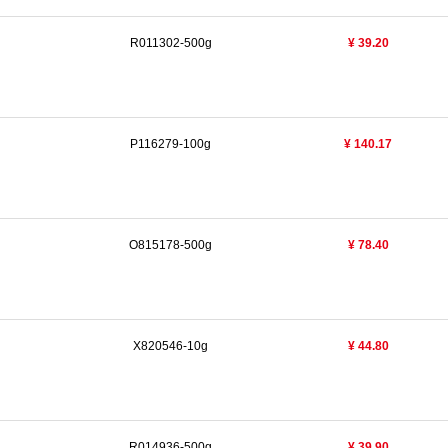
R011302-500g
¥ 39.20
P116279-100g
¥ 140.17
O815178-500g
¥ 78.40
X820546-10g
¥ 44.80
R014936-500g
¥ 39.90