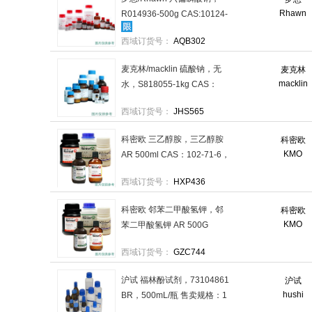
Rhawn
R014936-500g CAS:10124-
56-8，AR，500g/瓶 售卖规
西域订货号：
AQB302
格：1瓶
麦克林/macklin 硫酸钠，无
麦克林
macklin
水，S818055-1kg CAS：
7757-82-6，试剂级，99%，
西域订货号：
JHS565
1kg/瓶 售卖规格：1瓶
科密欧 三乙醇胺，三乙醇胺
科密欧
KMO
AR 500ml CAS：102-71-6，
AR分析纯，500ml/瓶，20瓶/
西域订货号：
HXP436
箱 售卖规格：20瓶/箱
科密欧 邻苯二甲酸氢钾，邻
科密欧
KMO
苯二甲酸氢钾 AR 500G
CAS：877-24-7 售卖规格：1
西域订货号：
GZC744
瓶
沪试 福林酚试剂，73104861
沪试
hushi
BR，500mL/瓶 售卖规格：1
瓶