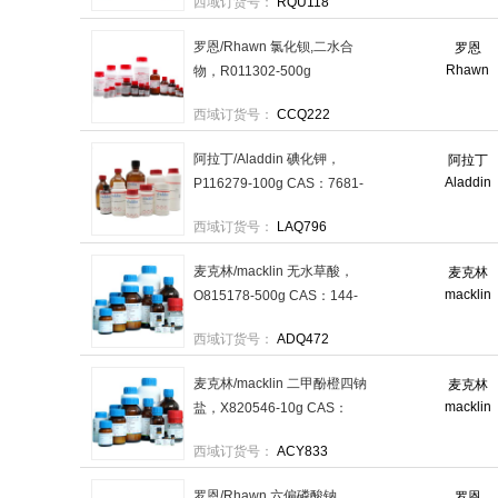
西域订货号：
RQU118
级，500g/件 售卖规格：1件
罗恩/Rhawn 氯化钡,二水合
罗恩
Rhawn
物，R011302-500g
CAS:10326-27-9，
西域订货号：
CCQ222
GR,99.9%，500g/瓶 售卖规
格：1瓶
阿拉丁/Aladdin 碘化钾，
阿拉丁
Aladdin
P116279-100g CAS：7681-
11-0，AR,≥99.0%，100g/瓶
西域订货号：
LAQ796
售卖规格：1瓶
麦克林/macklin 无水草酸，
麦克林
macklin
O815178-500g CAS：144-
62-7，试剂级，98%，500g/
西域订货号：
ADQ472
瓶 售卖规格：1瓶
麦克林/macklin 二甲酚橙四钠
麦克林
macklin
盐，X820546-10g CAS：
3618-43-7，试剂级，10g/箱
西域订货号：
ACY833
售卖规格：1箱
罗恩/Rhawn 六偏磷酸钠，
罗恩