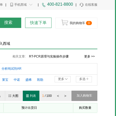
400-821-8800
单
|
手机西域
|
|
在线客服
搜索
快速下单
我的购物车
0
入西域
Adamas（阿达马斯）品牌介绍
相关文章:
RT-PCR原理与实验操作步骤
更多 >>
RT-PCR与PCR的区别
分析纯试剂AR
更多
多选
莱宝
中诺
盛稀
凯勒
<
>
加入购物车
品
大图
列表
1
/
100
预计出货日
购买数量