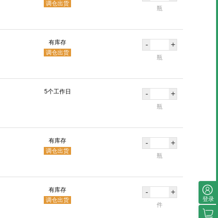
调仓出货
瓶
有库存
-
+
调仓出货
瓶
5个工作日
-
+
瓶
有库存
-
+
调仓出货
瓶
有库存
-
+
登录
调仓出货
件