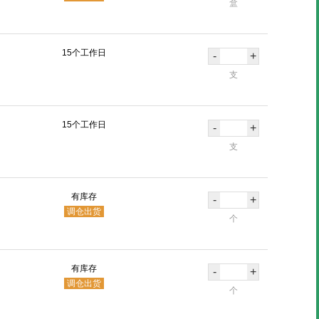
盒
15个工作日
-
+
支
15个工作日
-
+
支
有库存
-
+
调仓出货
个
有库存
-
+
调仓出货
个