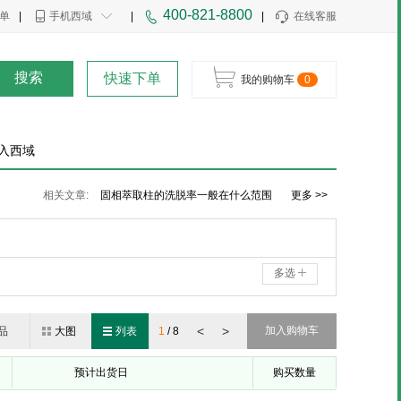
400-821-8800
单
|
手机西域
|
|
在线客服
搜索
快速下单
我的购物车
0
入西域
固相萃取柱该用什么溶剂进行活化、淋洗和洗脱
相关文章:
固相萃取柱的洗脱率一般在什么范围
更多 >>
固相萃取柱的实验方法和技巧
多选
<
>
加入购物车
品
大图
列表
1
/
8
预计出货日
购买数量