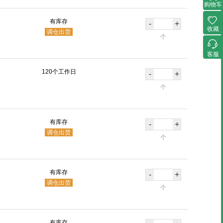
购物车
有库存
-
+
收藏
调仓出货
个
客服
120个工作日
-
+
个
有库存
-
+
调仓出货
个
有库存
-
+
调仓出货
个
有库存