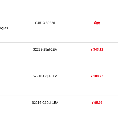
G4513-80226
询价
logies
S2223-25μl-1EA
¥ 343.12
S2216-G5μl-1EA
¥ 108.72
S2216-C10μl-1EA
¥ 95.92