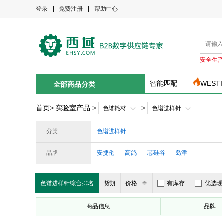
登录
|
免费注册
|
帮助中心
安全生
智能匹配
WEST
全部商品分类
首页
>
实验室产品
>
>
色谱耗材
色谱进样针
分类
色谱进样针
品牌
安捷伦
高鸽
芯硅谷
岛津
色谱进样针综合排名
货期
价格
有库存
优选
商品信息
品牌