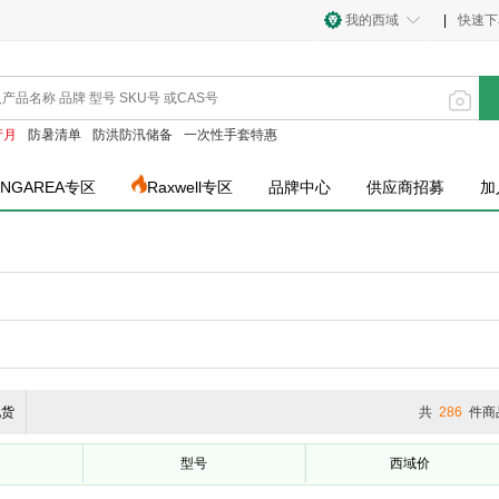
我的西域
|
快速下
产月
防暑清单
防洪防汛储备
一次性手套特惠
INGAREA专区
Raxwell专区
品牌中心
供应商招募
加
现货
共
286
件商
型号
西域价