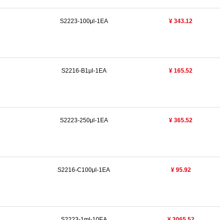
S2223-100μl-1EA
¥ 343.12
S2216-B1μl-1EA
¥ 165.52
S2223-250μl-1EA
¥ 365.52
S2216-C100μl-1EA
¥ 95.92
S2223-1ml-10EA
¥ 3065.52