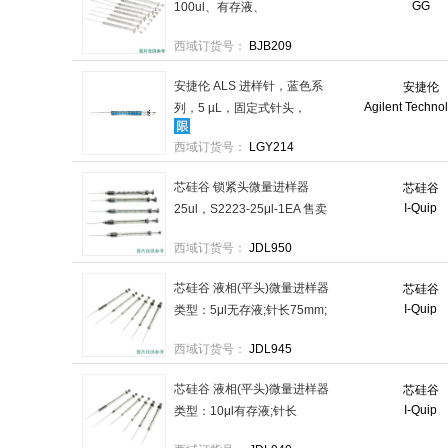
GG
100ul、有存液、
0.5×55mm，CC-4179-12 售
西域订货号：
BJB209
卖规格：1个
安捷伦 ALS 进样针，蓝色系
安捷伦
Agilent Techno
列，5 µL，固定式针头，
26s/42/锥形针尖，G4513-
西域订货号：
LGY214
80226 售卖规格：1个
芯硅谷 锁紧头微量进样器
芯硅谷
I-Quip
25ul，S2223-25μl-1EA 售卖
规格：1个
西域订货号：
JDL950
芯硅谷 液相(平头)微量进样器
芯硅谷
I-Quip
类型：5μl无存液;针长75mm;
针尖直径0.6mm，S2216-
西域订货号：
JDL945
G5μl-1EA 售卖规格：1个
芯硅谷 液相(平头)微量进样器
芯硅谷
I-Quip
类型：10μl有存液;针长
51mm，S2216-C10μl-1EA