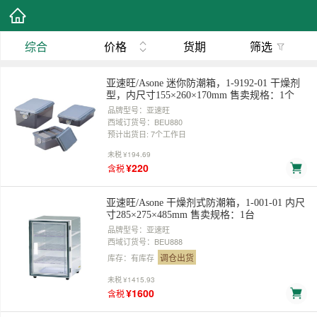
综合
价格
货期
筛选
亚速旺/Asone 迷你防潮箱，1-9192-01 干燥剂
型，内尺寸155×260×170mm 售卖规格：1个
品牌型号：亚速旺
西域订货号：BEU880
预计出货日: 7个工作日
未税
¥194.69
¥220
含税
亚速旺/Asone 干燥剂式防潮箱，1-001-01 内尺
寸285×275×485mm 售卖规格：1台
品牌型号：亚速旺
西域订货号：BEU888
调仓出货
库存：有库存
未税
¥1415.93
¥1600
含税