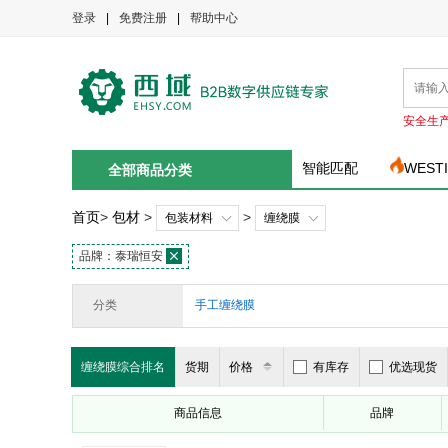
登录
|
免费注册
|
帮助中心
安全生
智能匹配
WEST
全部商品分类
首页
>
包材
>
>
包装材料
缠绕膜
品牌：
泰瑞恒安
分类
手工缠绕膜
缠绕膜综合排名
货期
价格
有库存
优选现货
商品信息
品牌