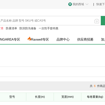
我的西域
|
快速下
产月
防暑清单
防洪防汛储备
一次性手套特惠
INGAREA专区
Raxwell专区
品牌中心
供应商招募
加
共
6
件商
型号
长度(m)
宽度(mm)
每卷重量(kg)