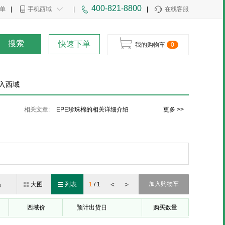
400-821-8800
单
|
手机西域
|
|
在线客服
搜索
快速下单
我的购物车
0
入西域
铝箔胶带的行业优势
胶带的分类和特点
相关文章:
EPE珍珠棉的相关详细介绍
更多 >>
<
>
加入购物车
品
大图
列表
1
/
1
西域价
预计出货日
购买数量