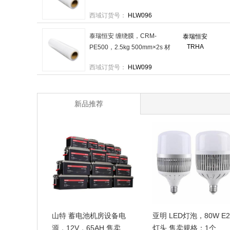
质：LLDPE 售卖规格：1卷
西域订货号：
HLW096
泰瑞恒安 缠绕膜，CRM-
泰瑞恒安
TRHA
PE500，2.5kg 500mm×2s 材
质：LLDPE 售卖规格：1卷
西域订货号：
HLW099
新品推荐
山特 蓄电池机房设备电
亚明 LED灯泡，80W E2
源，12V，65AH 售卖规
灯头 售卖规格：1个