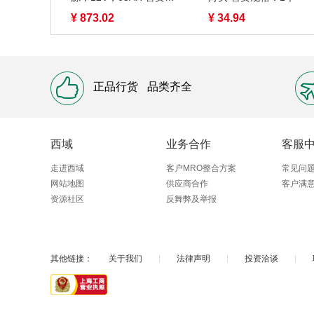
格：1块
¥ 873.02
¥ 34.94
正品行货
品类齐全
西域
业务合作
客服
走进西域
客户MRO整合方案
常见问
网站地图
供应商合作
客户满
资源社区
反舞弊及举报
其他链接：
关于我们
|
法律声明
|
投资洽谈
|