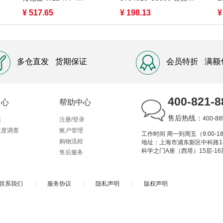
313111A0ZZZ 售卖规
格：1件
¥ 517.65
¥ 198.13
¥
格：1个
多仓直发
货期保证
会员特折
满额
400-821-8
中心
帮助中心
售后热线：
400-88
题
注册/登录
意度调查
账户管理
工作时间 周一到周五（9:00-18
购物流程
地址：上海市浦东新区中科路1
科学之门A座（西塔）15层-16
售后服务
联系我们
|
服务协议
|
隐私声明
|
版权声明