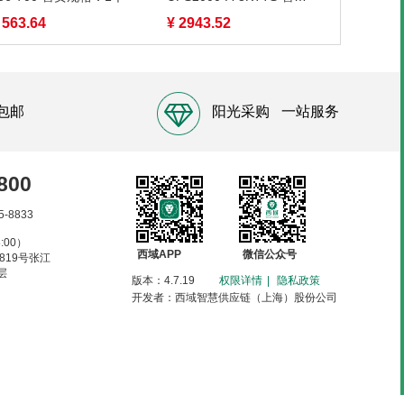
规格：1台
 563.64
¥ 2943.52
包邮
阳光采购
一站服务
800
5-8833
:00）
西域APP
微信公众号
819号张江
层
版本：4.7.19
权限详情
|
隐私政策
开发者：西域智慧供应链（上海）股份公司