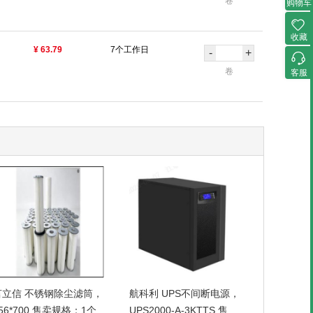
卷
购物车
收藏
¥ 63.79
7个工作日
-
+
卷
客服
言立信 不锈钢除尘滤筒，
航科利 UPS不间断电源，
56*700 售卖规格：1个
UPS2000-A-3KTTS 售卖