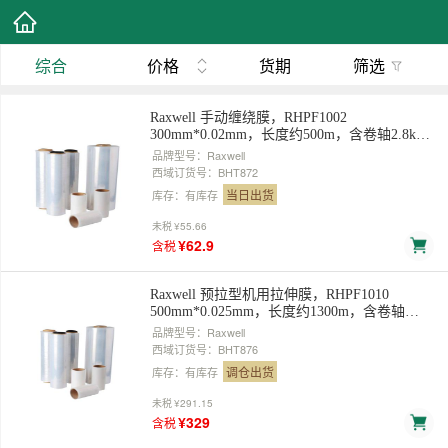
综合
价格
货期
筛选
Raxwell 手动缠绕膜，RHPF1002
300mm*0.02mm，长度约500m，含卷轴2.8kg/
卷，不含轴2.5kg/卷 售卖规格：1卷
品牌型号：Raxwell
西域订货号：BHT872
当日出货
库存：有库存
未税
¥55.66
¥62.9
含税
Raxwell 预拉型机用拉伸膜，RHPF1010
500mm*0.025mm，长度约1300m，含卷轴
15.0kg/卷,不含轴14.0kg/卷，1卷/箱 售卖规
品牌型号：Raxwell
格：1卷
西域订货号：BHT876
调仓出货
库存：有库存
未税
¥291.15
¥329
含税