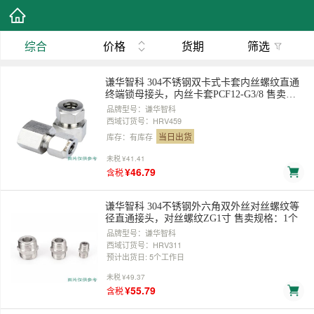
综合
价格
货期
筛选
谦华智科 304不锈钢双卡式卡套内丝螺纹直通
终端锁母接头，内丝卡套PCF12-G3/8 售卖规
格：1个
品牌型号：谦华智科
西域订货号：HRV459
当日出货
库存：有库存
未税
¥41.41
¥46.79
含税
谦华智科 304不锈钢外六角双外丝对丝螺纹等
径直通接头，对丝螺纹ZG1寸 售卖规格：1个
品牌型号：谦华智科
西域订货号：HRV311
预计出货日: 5个工作日
未税
¥49.37
¥55.79
含税