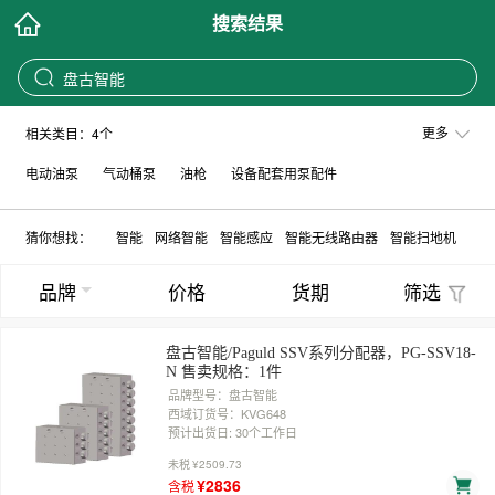
搜索结果
盘古智能
更多
相关类目：4个
电动油泵
气动桶泵
油枪
设备配套用泵配件
猜你想找：
智能
网络智能
智能感应
智能无线路由器
智能扫地机
品牌
价格
货期
筛选
盘古智能/Paguld SSV系列分配器，PG-SSV18-
N 售卖规格：1件
品牌型号：盘古智能
西域订货号：KVG648
预计出货日: 30个工作日
未税
¥2509.73
¥2836
含税