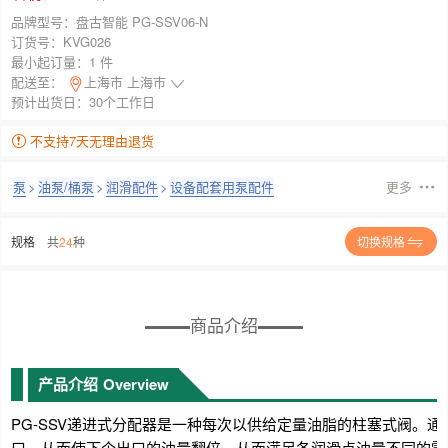
品牌型号：
盘古智能 PG-SSV06-N
订货号：
KVG026
最小起订量：
1 件
配送至：
上海市 上海市
预计出货日：30个工作日
不支持7天无理由退货
泵
>
油泵/桶泵
>
润滑配件
>
设备配套用泵配件
更多
规格
共
24
种
切换规格
商品介绍
产品介绍
Overview
PG-SSV递进式分配器是一种每次以供给定量油脂的柱塞式阀。
口，从而使下个出口的油量翻倍，从而满足各润滑点油量不同的需