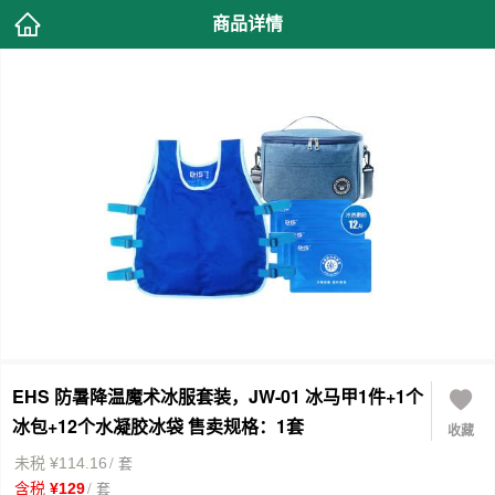
商品详情
EHS 防暑降温魔术冰服套装，JW-01 冰马甲1件+1个
冰包+12个水凝胶冰袋 售卖规格：1套
收藏
/ 套
未税 ¥114.16
/ 套
含税 ¥129