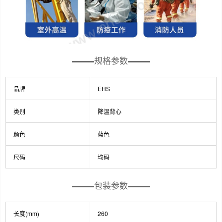
规格参数
品牌
EHS
类别
降温背心
颜色
蓝色
尺码
均码
包装参数
长度(mm)
260