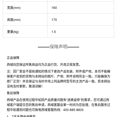
宽度(mm)
160
高度(mm)
170
重量(kg)
1.5
保障声明
正品保障
西域向您保证所售商品均为正品行货，开具正规发票。
注：因厂家会不提前通知的情况下更改产品包装、附件或产地，本司不能确
保客户收到的货物与本网站的图片、产地、附件说明完全一致。只能确保为
原厂正货！并且保证与当时市场上同品牌同型号的主流产品一致。若本网站
没有及时更新，敬请谅解！
售后保障
西域产品在使用过程中如因产品质量问题有“退换返修”的需求，您可通过西
域客户端提交您的售后申请，西域客服会第一时间为您处理，在售后服务过
程中如遇到问题也可致电西域客服热线：400-885-8833
1、7天无理由退换货