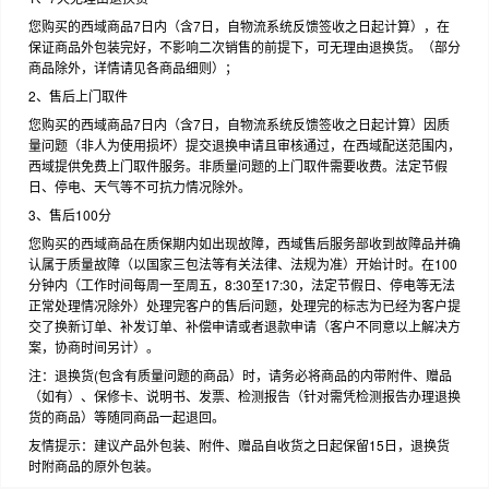
您购买的西域商品7日内（含7日，自物流系统反馈签收之日起计算），在
保证商品外包装完好，不影响二次销售的前提下，可无理由退换货。（部分
商品除外，详情请见各商品细则）；
2、售后上门取件
您购买的西域商品7日内（含7日，自物流系统反馈签收之日起计算）因质
量问题（非人为使用损坏）提交退换申请且审核通过，在西域配送范围内，
西域提供免费上门取件服务。非质量问题的上门取件需要收费。法定节假
日、停电、天气等不可抗力情况除外。
3、售后100分
您购买的西域商品在质保期内如出现故障，西域售后服务部收到故障品并确
认属于质量故障（以国家三包法等有关法律、法规为准）开始计时。在100
分钟内（工作时间每周一至周五，8:30至17:30，法定节假日、停电等无法
正常处理情况除外）处理完客户的售后问题，处理完的标志为已经为客户提
交了换新订单、补发订单、补偿申请或者退款申请（客户不同意以上解决方
案，协商时间另计）。
注：退换货(包含有质量问题的商品）时，请务必将商品的内带附件、赠品
（如有）、保修卡、说明书、发票、检测报告（针对需凭检测报告办理退换
货的商品）等随同商品一起退回。
友情提示：建议产品外包装、附件、赠品自收货之日起保留15日，退换货
时附商品的原外包装。