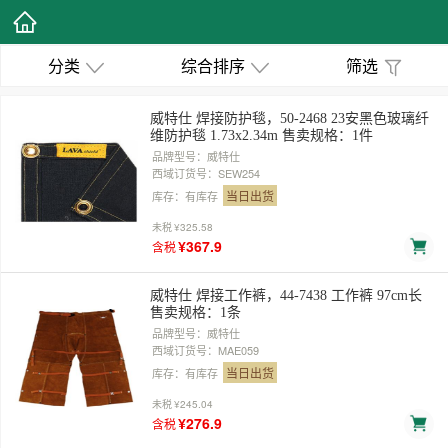
分类
综合排序
筛选
威特仕 焊接防护毯，50-2468 23安黑色玻璃纤
维防护毯 1.73x2.34m 售卖规格：1件
品牌型号：威特仕
西域订货号：SEW254
当日出货
库存：有库存
未税
¥325.58
¥367.9
含税
威特仕 焊接工作裤，44-7438 工作裤 97cm长
售卖规格：1条
品牌型号：威特仕
西域订货号：MAE059
当日出货
库存：有库存
未税
¥245.04
¥276.9
含税