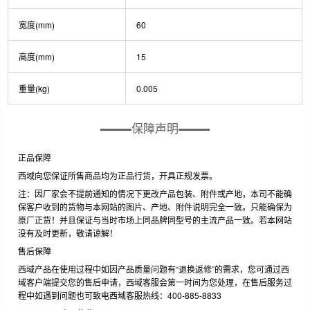
宽度(mm)
60
高度(mm)
15
重量(kg)
0.005
保障声明
正品保障
西域向您保证所售商品均为正品行货，开具正规发票。
注：因厂家会不提前通知的情况下更改产品包装、附件或产地，本司不能确
保客户收到的货物与本网站的图片、产地、附件说明完全一致。只能确保为
原厂正货！并且保证与当时市场上同品牌同型号的主流产品一致。若本网站
没有及时更新，敬请谅解！
售后保障
西域产品在使用过程中如因产品质量问题有“退换返修”的需求，您可通过西
域客户端提交您的售后申请，西域客服会第一时间为您处理，在售后服务过
程中如遇到问题也可致电西域客服热线：400-885-8833