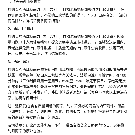
1、7天无理由退换货
您购买的西域商品7日内（含7日，自物流系统反馈签收之日起计算），在
保证商品外包装完好，不影响二次销售的前提下，可无理由退换货。（部分
商品除外，详情请见各商品细则）；
2、售后上门取件
您购买的西域商品7日内（含7日，自物流系统反馈签收之日起计算）因质
量问题（非人为使用损坏）提交退换申请且审核通过，在西域配送范围内，
西域提供免费上门取件服务。非质量问题的上门取件需要收费。法定节假
日、停电、天气等不可抗力情况除外。
3、售后100分
您购买的西域商品在质保期内如出现故障，西域售后服务部收到故障品并确
认属于质量故障（以国家三包法等有关法律、法规为准）开始计时。在100
分钟内（工作时间每周一至周五，8:30至17:30，法定节假日、停电等无法
正常处理情况除外）处理完客户的售后问题，处理完的标志为已经为客户提
交了换新订单、补发订单、补偿申请或者退款申请（客户不同意以上解决方
案，协商时间另计）。
注：退换货(包含有质量问题的商品）时，请务必将商品的内带附件、赠品
（如有）、保修卡、说明书、发票、检测报告（针对需凭检测报告办理退换
货的商品）等随同商品一起退回。
友情提示：建议产品外包装、附件、赠品自收货之日起保留15日，退换货
时附商品的原外包装。