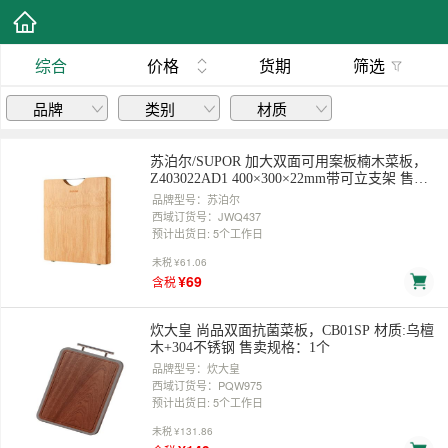
综合
价格
货期
筛选
品牌
类别
材质
苏泊尔/SUPOR 加大双面可用案板楠木菜板，
Z403022AD1 400×300×22mm带可立支架 售卖
规格：1套
品牌型号：苏泊尔
西域订货号：JWQ437
预计出货日: 5个工作日
未税
¥61.06
¥69
含税
炊大皇 尚品双面抗菌菜板，CB01SP 材质:乌檀
木+304不锈钢 售卖规格：1个
品牌型号：炊大皇
西域订货号：PQW975
预计出货日: 5个工作日
未税
¥131.86