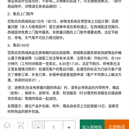
保证商品外包装完好，不影响二次销售的前提下，可无理由退换货。（部分
商品除外，详情请见各商品细则）；
2、售后上门取件
您购买的西域商品7日内（含7日，自物流系统反馈签收之日起计算）因质
量问题（非人为使用损坏）提交退换申请且审核通过，在西域配送范围内，
西域提供免费上门取件服务。非质量问题的上门取件需要收费。法定节假
日、停电、天气等不可抗力情况除外。
3、售后100分
您购买的西域商品在质保期内如出现故障，西域售后服务部收到故障品并确
认属于质量故障（以国家三包法等有关法律、法规为准）开始计时。在100
分钟内（工作时间每周一至周五，8:30至17:30，法定节假日、停电等无法
正常处理情况除外）处理完客户的售后问题，处理完的标志为已经为客户提
交了换新订单、补发订单、补偿申请或者退款申请（客户不同意以上解决方
案，协商时间另计）。
注：退换货(包含有质量问题的商品）时，请务必将商品的内带附件、赠品
（如有）、保修卡、说明书、发票、检测报告（针对需凭检测报告办理退换
货的商品）等随同商品一起退回。
友情提示：建议产品外包装、附件、赠品自收货之日起保留15日，退换货
时附商品的原外包装。
-
+
立即购买
加入购物车