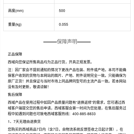
高度(mm)
500
重量(kg)
0.055
保障声明
正品保障
西域向您保证所售商品均为正品行货，开具正规发票。
注：因厂家会不提前通知的情况下更改产品包装、附件或产地，本司不能确
保客户收到的货物与本网站的图片、产地、附件说明完全一致。只能确保为
原厂正货！并且保证与当时市场上同品牌同型号的主流产品一致。若本网站
没有及时更新，敬请谅解！
售后保障
西域产品在使用过程中如因产品质量问题有“退换返修”的需求，您可通过西
域客户端提交您的售后申请，西域客服会第一时间为您处理，在售后服务过
程中如遇到问题也可致电西域客服热线：400-885-8833
1、7天无理由退换货
您购买的西域商品7日内（含7日，自物流系统反馈签收之日起计算），在