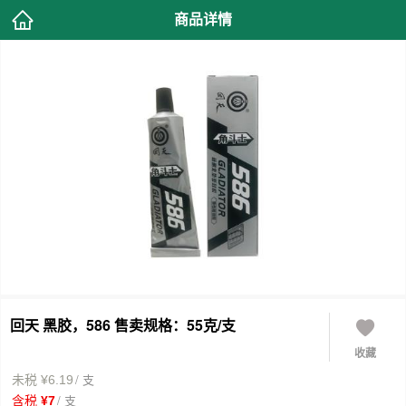
商品详情
回天 黑胶，586 售卖规格：55克/支
收藏
/ 支
未税 ¥6.19
/ 支
含税 ¥7