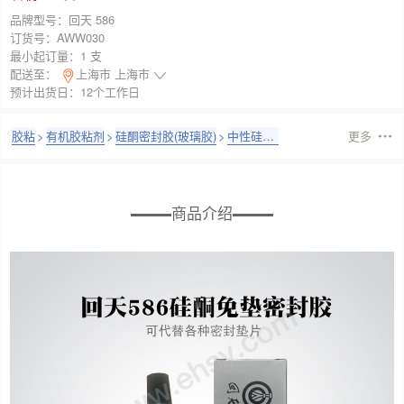
品牌型号：
回天 586
订货号：
AWW030
最小起订量：
1 支
配送至：
上海市 上海市
预计出货日：12个工作日
胶粘
>
有机胶粘剂
>
硅酮密封胶(玻璃胶)
>
中性硅酮密封胶
更多
商品介绍