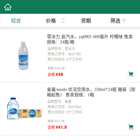
综合
价格
货期
筛选
雪冰力 盐汽水，yq0001 600毫升 柠檬味 售卖
规格：24瓶/箱
品牌型号：雪冰力
西域订货号：SUC780
预计出货日: 5个工作日
未税
¥42.48
¥48
含税
雀巢/nestle 优活饮用水，330ml*24瓶 箱装（按
箱起售） 售卖规格：1箱
品牌型号：雀巢
西域订货号：DUY304
预计出货日: 5个工作日
未税
¥37.08
¥41.9
含税