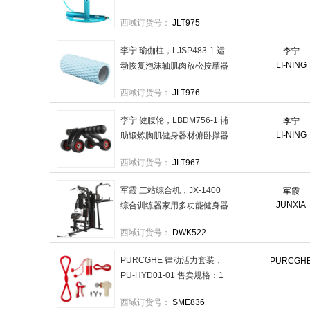
身器材 售卖规格：1条
西域订货号：
JLT975
李宁 瑜伽柱，LJSP483-1 运
李宁
LI-NING
动恢复泡沫轴肌肉放松按摩器
狼牙棒滚轴男女健身训练 售
西域订货号：
JLT976
卖规格：1个
李宁 健腹轮，LBDM756-1 辅
李宁
LI-NING
助锻炼胸肌健身器材俯卧撑器
售卖规格：1个
西域订货号：
JLT967
军霞 三站综合机，JX-1400
军霞
JUNXIA
综合训练器家用多功能健身器
材 送货上楼含安装（偏远地
西域订货号：
DWK522
区除外） 售卖规格：1台
PURCGHE 律动活力套装，
PURCGH
PU-HYD01-01 售卖规格：1
套
西域订货号：
SME836