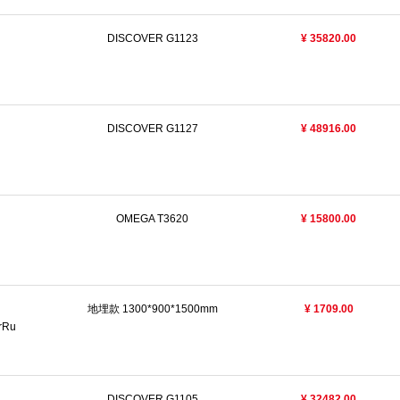
DISCOVER G1123
¥ 35820.00
N
DISCOVER G1127
¥ 48916.00
N
OMEGA T3620
¥ 15800.00
N
地埋款 1300*900*1500mm
¥ 1709.00
rRu
DISCOVER G1105
¥ 32482.00