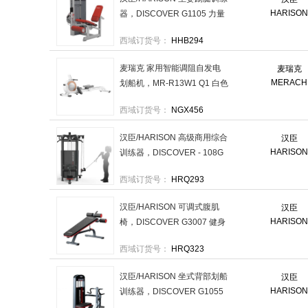
HARISO
器，DISCOVER G1105 力量
综合训练器械 售卖规格：1台
西域订货号：
HHB294
麦瑞克 家用智能调阻自发电
麦瑞克
MERACH
划船机，MR-R13W1 Q1 白色
（需自行安装） 售卖规格：1
西域订货号：
NGX456
台
汉臣/HARISON 高级商用综合
汉臣
HARISO
训练器，DISCOVER - 108G
四方位多功能训练机 售卖规
西域订货号：
HRQ293
格：1台
汉臣/HARISON 可调式腹肌
汉臣
HARISO
椅，DISCOVER G3007 健身
房力量综合训练器 售卖规
西域订货号：
HRQ323
格：1台
汉臣/HARISON 坐式背部划船
汉臣
HARISO
训练器，DISCOVER G1055
商用健身器材 售卖规格：1台