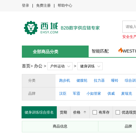
登录
|
免费注册
|
帮助中心
安全生
智能匹配
WEST
全部商品分类
首页
>
办公
>
>
户外运动
健身训练
分类
跑步机
健腹轮
拉力器
哑铃
综合训
品牌
汉臣
军霞
小如管家
俱威
麦瑞克
京势
健身训练综合排名
货期
价格
有库存
优选现
商品信息
品牌