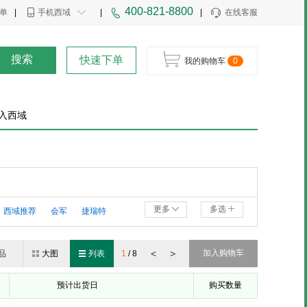
400-821-8800
单
|
手机西域
|
|
在线客服
搜索
快速下单
我的购物车
0
入西域
更多
多选
西域推荐
会军
捷瑞特
<
>
加入购物车
品
大图
列表
1
/
8
预计出货日
购买数量