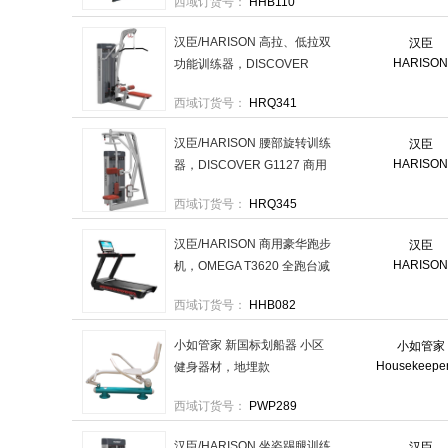
西域订货号：
HHB110
卧推杠铃架 售卖规格：1台
汉臣/HARISON 高拉、低拉双
汉臣
HARISO
功能训练器，DISCOVER
G1123 商用健身房力量团购
西域订货号：
HRQ341
健身器械 售卖规格：1台
汉臣/HARISON 腰部旋转训练
汉臣
HARISO
器，DISCOVER G1127 商用
健身房力量团购健身器械 售
西域订货号：
HRQ345
卖规格：1台
汉臣/HARISON 商用豪华跑步
汉臣
HARISO
机，OMEGA T3620 全跑台减
震健身房专用 售卖规格：1台
西域订货号：
HHB082
小如管家 新国标划船器 小区
小如管家
Housekeepe
健身器材，地埋款
1300*900*1500mm （不含安
西域订货号：
PWP289
装） 售卖规格：1个
汉臣/HARISON 坐姿踢腿训练
汉臣