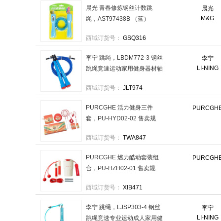
晨光 青春修炼钢丝计数跳
晨光
M&G
绳，AST97438B （蓝）
AST97438 售卖规格：1根
西域订货号：
GSQ316
李宁 跳绳，LBDM772-3 钢丝
李宁
LI-NING
跳绳竞速运动家用健身器材轴
承 售卖规格：1条
西域订货号：
JLT974
PURCGHE 活力健身三件
PURCGH
套，PU-HYD02-02 售卖规
格：1套
西域订货号：
TWA847
PURCGHE 燃力酷动套装组
PURCGH
合，PU-HZH02-01 售卖规
格：1套
西域订货号：
XIB471
李宁 跳绳，LJSP303-4 钢丝
李宁
LI-NING
跳绳竞速专业运动成人家用健