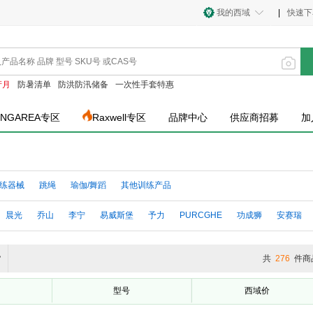
我的西域
|
快速下
产月
防暑清单
防洪防汛储备
一次性手套特惠
INGAREA专区
Raxwell专区
品牌中心
供应商招募
加
练器械
跳绳
瑜伽/舞蹈
其他训练产品
晨光
乔山
李宁
易威斯堡
予力
PURCGHE
功成狮
安赛瑞
货
共
276
件商
型号
西域价