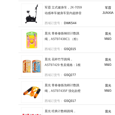
军霞 立式健身车，JX-7059
军霞
JUNXIA
动感单车健身车室内超静音
送货上楼含安装（偏远地区除
西域订货号：
DWK544
外） 售卖规格：1台
晨光 青春修炼钢丝计数跳
晨光
M&G
绳，AST97438C1 （粉）
AST97438 售卖规格：1根
西域订货号：
GSQ315
晨光 花样竹节跳绳，
晨光
M&G
AST97429 售卖规格：1根
西域订货号：
GSQ277
晨光 青春修炼泡棉计数跳
晨光
M&G
绳，AST97435F 强化款橙
AST97435 售卖规格：1根
西域订货号：
GSQ317
晨光 经典计数棉跳绳，
晨光