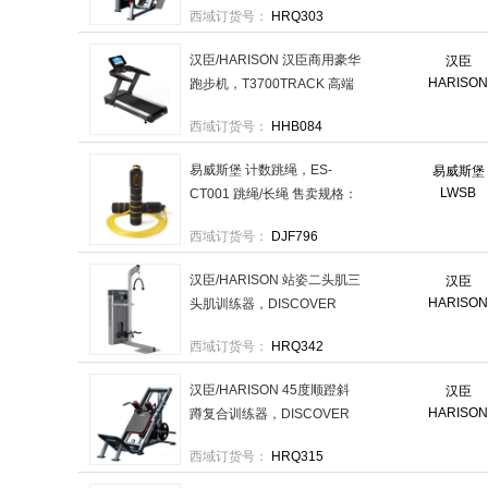
西域订货号：
HRQ303
汉臣/HARISON 汉臣商用豪华
汉臣
HARISO
跑步机，T3700TRACK 高端
家用低噪智能彩屏 健身房专
西域订货号：
HHB084
用 售卖规格：1台
易威斯堡 计数跳绳，ES-
易威斯堡
LWSB
CT001 跳绳/长绳 售卖规格：
1个
西域订货号：
DJF796
汉臣/HARISON 站姿二头肌三
汉臣
HARISO
头肌训练器，DISCOVER
G1124 商用健身房力量团购
西域订货号：
HRQ342
健身器械 售卖规格：1台
汉臣/HARISON 45度顺蹬斜
汉臣
HARISO
蹲复合训练器，DISCOVER
G1069 健身房力量综合训练
西域订货号：
HRQ315
器 售卖规格：1台