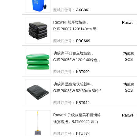
120L（可回收物） 售卖规
西域订货号：
AXG861
格：1个
Raxwell 加厚垃圾袋，
Raxwell
RJRP0007 120*140cm 黑
色，双面4丝 20只/包 15包/袋
西域订货号：
PBC669
售卖规格：15包/袋
功成狮 平口独立垃圾袋，
功成狮
GCS
GJRP0053W 120*140绿色，
3丝，50只/包，10包/件 售卖
西域订货号：
KBT990
规格：1包
功成狮 黑色垃圾袋新料，
功成狮
GCS
GJRP0033W 52*60cm 80个/
包，30包/件 售卖规格：1件
西域订货号：
KBT944
Raxwell 升级款精美不锈钢棉
Raxwell
线宽拖把，RJTM0021 蓝白
线 宽约37cm 杆长约1.2m 售
西域订货号：
PTU974
卖规格：1个