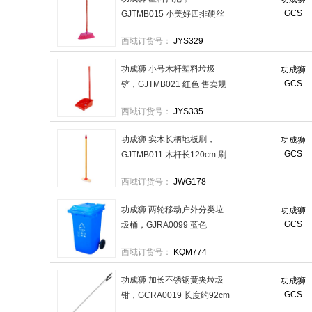
GCS
GJTMB015 小美好四排硬丝
开毛扫把配木杆 售卖规格：1
西域订货号：
JYS329
把
功成狮 小号木杆塑料垃圾
功成狮
GCS
铲，GJTMB021 红色 售卖规
格：1个
西域订货号：
JYS335
功成狮 实木长柄地板刷，
功成狮
GCS
GJTMB011 木杆长120cm 刷
头长30cm宽6cm,刷毛长5cm
西域订货号：
JWG178
售卖规格：1个
功成狮 两轮移动户外分类垃
功成狮
GCS
圾桶，GJRA0099 蓝色
240L(可回收物)可挂车 售卖
西域订货号：
KQM774
规格：1个
功成狮 加长不锈钢黄夹垃圾
功成狮
GCS
钳，GCRA0019 长度约92cm
售卖规格：1个