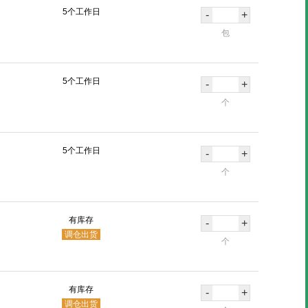
5个工作日
尔玛
晨光
莫顿
洁德美
-
+
包
屹添
久臻
中锦科技
5个工作日
-
+
个
5个工作日
-
+
个
有库存
-
+
调仓出货
个
有库存
-
+
调仓出货