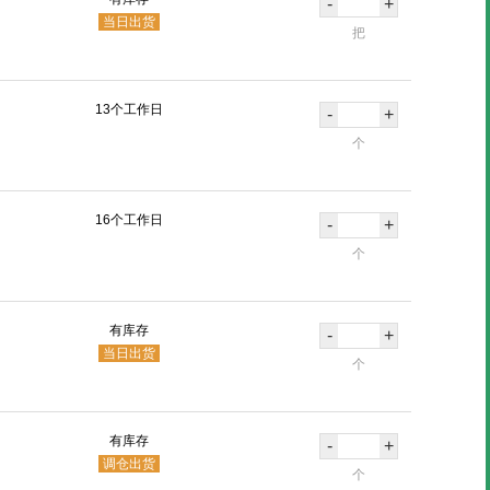
-
+
当日出货
把
13个工作日
-
+
个
16个工作日
-
+
个
有库存
-
+
当日出货
个
有库存
-
+
调仓出货
个