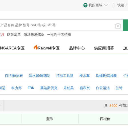
我的西域
|
快速下
产月
防暑清单
防洪防汛储备
一次性手套特惠
INGAREA专区
Raxwell专区
品牌中心
供应商招募
加
百洁布/抹布
涂水器/玻璃刮
清洁工具篮
榨水车
马桶吸/马桶刷
尘
地板刮
拖把
擦窗器
刷子
垃圾钳
清洁工具柜
水桶
布草车
耐适
科力邦
FBK
英达斯贝克
乐柏美
嘉和兴
白云清洁
兰诗
工具配件
粘尘器
掸子
其他除尘工具
诺
EKO
奇正
滋仁
随新
康邦洁
3M
洁丽来
宜洁
西域推
货
共
3400
件商
金臻赫
利得
金之泉
淮风
好媳妇
齐心
臻远
企诺
芳草
型号
西域价
星工
蓓尔蓝
伟鸿
安赛瑞
微力达
山顶洞人
毅伟
超洁亮