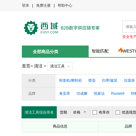
登录
|
免费注册
|
帮助中心
安全生
智能匹配
WEST
全部商品分类
首页
>
清洁
>
清洁工具
分类
鞋套机/擦鞋机
喷壶
扫帚/簸箕
垃圾袋
玻璃刮刀
垃圾桶
清洁工具架
水盆
品牌
食安库
功成狮
悦家达
Raxwell
特
玻璃清洁工具配件
清洁手推车
地面清洁
美丽雅
瑞沃
超宝
妙洁
月桐
信
清洁工具综合排名
货期
价格
有库存
优选现
益美得
汇义塑业
信达
卫洋
泰华施
商品信息
品牌
大卫
霞仪
规羽
美家日记
爱柯布洛