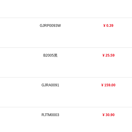
GJRP0093W
¥ 0.39
B2005黑
¥ 25.59
GJRA0091
¥ 159.00
RJTM0003
¥ 30.90