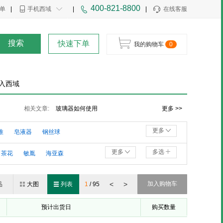
400-821-8800
单
|
手机西域
|
|
在线客服
搜索
快速下单
我的购物车
0
入西域
玻璃清洁器价格大概是多少？
玻璃器如何使用
相关文章:
汽车挡风玻璃清洗器储液罐里可以填水吗？
更多 >>
更多
推
皂液器
钢丝球
澡巾/浴花
地板刮刀
更多
多选
茶花
敏胤
海亚森
荐
鸣固
得力
南方
<
>
加入购物车
品
大图
列表
1
/
95
地
索玛
施达
健安
预计出货日
购买数量
金佰利
多康
谋福
架海