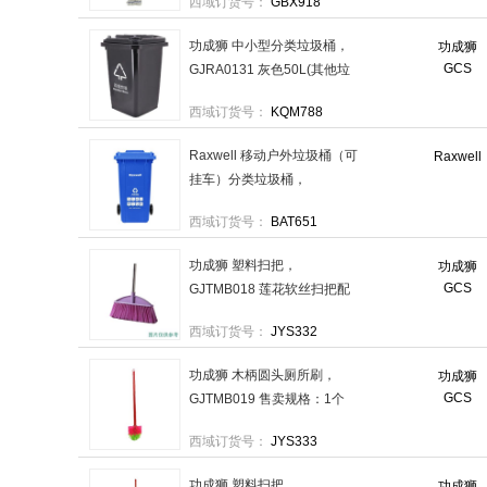
西域订货号：
GBX918
个
功成狮 中小型分类垃圾桶，
功成狮
GCS
GJRA0131 灰色50L(其他垃
圾) 售卖规格：1个
西域订货号：
KQM788
Raxwell 移动户外垃圾桶（可
Raxwell
挂车）分类垃圾桶，
RJRA2408 240L（蓝色可回
西域订货号：
BAT651
收物）732*590*1010mm 售
卖规格：1个
功成狮 塑料扫把，
功成狮
GCS
GJTMB018 莲花软丝扫把配
不锈钢杆 售卖规格：1把
西域订货号：
JYS332
功成狮 木柄圆头厕所刷，
功成狮
GCS
GJTMB019 售卖规格：1个
西域订货号：
JYS333
功成狮 塑料扫把，
功成狮