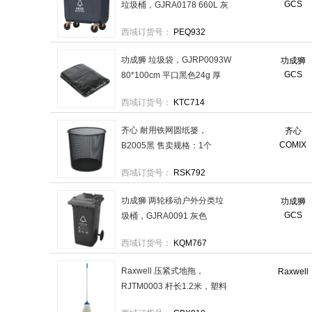
GCS
垃圾桶，GJRA0178 660L 灰
黑 售卖规格：1个
西域订货号：
PEQ932
功成狮 垃圾袋，GJRP0093W
功成狮
GCS
80*100cm 平口黑色24g 厚
3.2s 售卖规格：1只
西域订货号：
KTC714
齐心 耐用铁网圆纸篓，
齐心
COMIX
B2005黑 售卖规格：1个
西域订货号：
RSK792
功成狮 两轮移动户外分类垃
功成狮
GCS
圾桶，GJRA0091 灰色
120L(其他垃圾)可挂车 售卖
西域订货号：
KQM767
规格：1个
Raxwell 压紧式地拖，
Raxwell
RJTM0003 杆长1.2米，塑料
头长11cm 450g 售卖规格：1