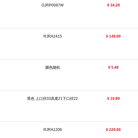
GJRP0087W
¥ 34.29
美佳
KAIDA
好儿女
百盈塑料
梵诗雅
科沃斯
迪奥
舒洁
德
威思高
思科铭
米家
九星
创点
伊美特
利顺
卡赫
美园
力
洁云而
魅祥
康妮卡
汇哲
RJRA2415
¥ 149.00
颜色随机
¥ 5.49
黑色 上口径33高度21下口径22
¥ 10.89
RJRA1206
¥ 229.00