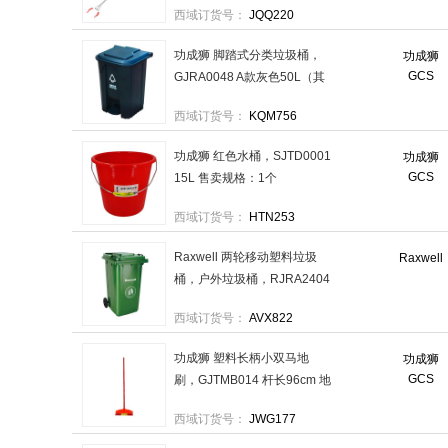
西域订货号：
JQQ220
功成狮 脚踏式分类垃圾桶，
功成狮
GCS
GJRA0048 A款灰色50L（其
他垃圾） 售卖规格：1个
西域订货号：
KQM756
功成狮 红色水桶，SJTD0001
功成狮
GCS
15L 售卖规格：1个
西域订货号：
HTN253
Raxwell 两轮移动塑料垃圾
Raxwell
桶，户外垃圾桶，RJRA2404
240L 草绿色 HDPE材质可挂
西域订货号：
AVX822
车 售卖规格：1个
功成狮 塑料长柄小双马地
功成狮
GCS
刷，GJTMB014 杆长96cm 地
刷头长25cm 宽6.5cm 高
西域订货号：
JWG177
4.5cm 售卖规格：1个