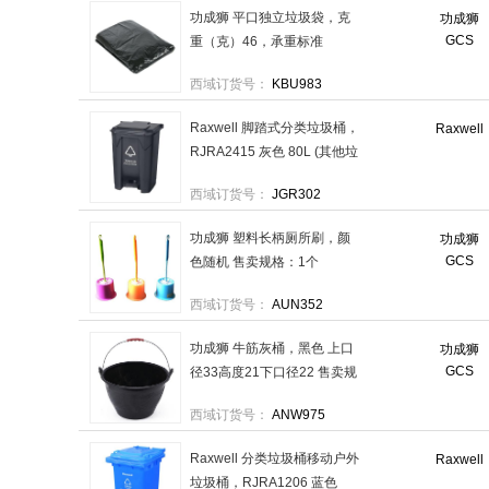
功成狮 平口独立垃圾袋，克
功成狮
舒蔻
成钡
艾克
迈得尔
亿力
福
GCS
重（克）46，承重标准
（KG）：≥20，GJRP0087W
振兴
安利
莎罗雅
三威
克林莱
西域订货号：
KBU983
120*140cm，黑色，丝重3丝
亿新联
美莱达
攻城虎
HiBoss
得
50个/包,10包/件 售卖规格：1
Raxwell 脚踏式分类垃圾桶，
Raxwell
包
RJRA2415 灰色 80L (其他垃
圾) 售卖规格：1个
西域订货号：
JGR302
功成狮 塑料长柄厕所刷，颜
功成狮
GCS
色随机 售卖规格：1个
西域订货号：
AUN352
功成狮 牛筋灰桶，黑色 上口
功成狮
GCS
径33高度21下口径22 售卖规
格：1个
西域订货号：
ANW975
Raxwell 分类垃圾桶移动户外
Raxwell
垃圾桶，RJRA1206 蓝色