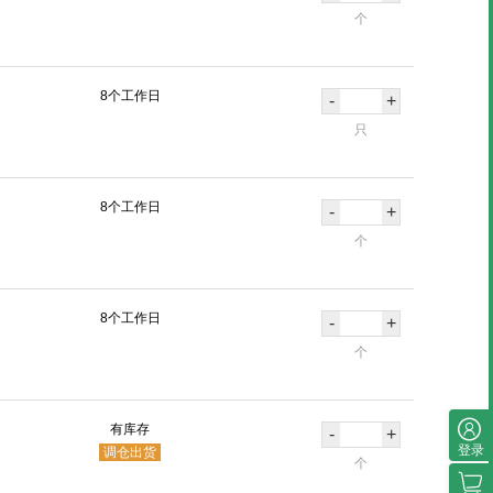
个
8个工作日
-
+
只
8个工作日
-
+
个
8个工作日
-
+
个
有库存
-
+
登录
调仓出货
个