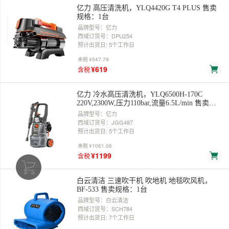
亿力 高压清洗机，YLQ4420G T4 PLUS 售卖
规格：1台
品牌型号：亿力
西域订货号：DPU254
预计出货日: 5个工作日
未税
¥547.79
¥619
含税
亿力 冷水高压清洗机，YLQ6500H-170C
220V,2300W,压力110bar,流量6.5L/min 售卖规
格：1台
品牌型号：亿力
西域订货号：JGG487
预计出货日: 5个工作日
未税
¥1061.06
¥1199
含税
白云清洁 三速吹干机 吹地机 地毯吹风机，
BF-533 售卖规格：1台
品牌型号：白云清洁
西域订货号：SCH784
预计出货日: 7个工作日