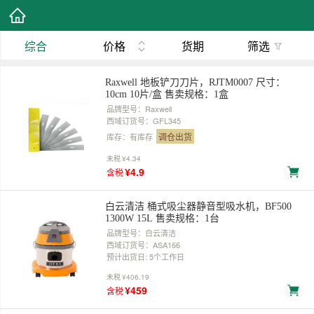
综合
价格
货期
筛选
Raxwell 地板铲刀刀片，RJTM0007 尺寸：
10cm 10片/盒 售卖规格：1盒
品牌型号：Raxwell
西域订货号：GFL345
调仓出货
库存：有库存
未税
¥4.34
¥4.9
含税
白云清洁 桶式吸尘器静音型吸水机，BF500
1300W 15L 售卖规格：1台
品牌型号：白云清洁
西域订货号：ASA166
预计出货日: 5个工作日
未税
¥406.19
¥459
含税