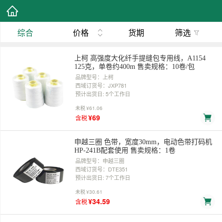
综合
价格
货期
筛选
上柯 高强度大化纤手提缝包专用线，A1154
125克，单卷约400m 售卖规格：10卷/包
品牌型号：上柯
西域订货号：JXP781
预计出货日: 5个工作日
未税
¥61.06
¥69
含税
申越三圈 色带，宽度30mm，电动色带打码机
HP-241B配套使用 售卖规格：1卷
品牌型号：申越三圈
西域订货号：DTE351
预计出货日: 7个工作日
未税
¥30.61
¥34.59
含税