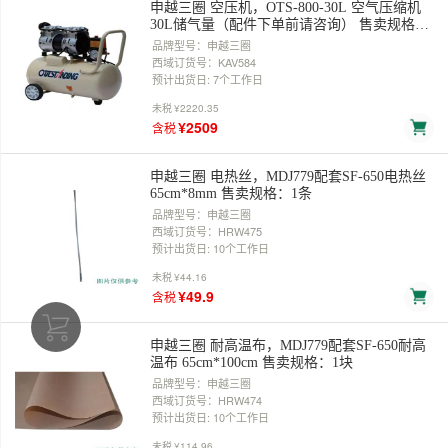
申越三圈 空压机，OTS-800-30L 空气压缩机
30L储气量（配件下单前请咨询） 售卖规格：
1台
品牌型号：申越三圈
西域订货号：KAV584
预计出货日: 7个工作日
未税
¥2220.35
¥2509
含税
申越三圈 电热丝，MDJ779配套SF-650电热丝
65cm*8mm 售卖规格：1条
品牌型号：申越三圈
西域订货号：HRW475
预计出货日: 10个工作日
未税
¥44.16
¥49.9
含税
申越三圈 耐高温布，MDJ779配套SF-650耐高
温布 65cm*100cm 售卖规格：1块
品牌型号：申越三圈
西域订货号：HRW474
预计出货日: 10个工作日
未税
¥114.96