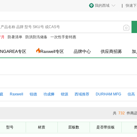
我的西域
|
快速下
产月
防暑清单
防洪防汛储备
一次性手套特惠
INGAREA专区
Raxwell专区
品牌中心
供应商招募
加
庭
Raxwell
锐德
功成狮
锴源
西域推荐
DURHAM MFG
信高
共
732
件商
型号
材质
层板数
是否带挂板