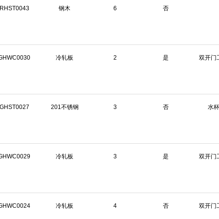
RHST0043
钢木
6
否
GHWC0030
冷轧板
2
是
双开门
GHST0027
201不锈钢
3
否
水
GHWC0029
冷轧板
3
是
双开门
GHWC0024
冷轧板
4
否
双开门