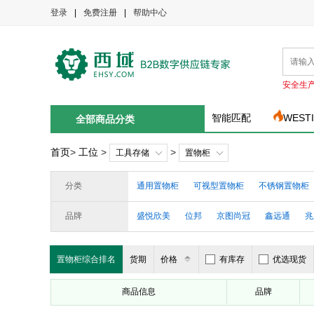
登录
|
免费注册
|
帮助中心
安全生
智能匹配
WEST
全部商品分类
首页
>
工位
>
>
工具存储
置物柜
分类
通用置物柜
可视型置物柜
不锈钢置物柜
品牌
盛悦欣美
位邦
京图尚冠
鑫远通
兆
置物柜综合排名
货期
价格
有库存
优选现货
商品信息
品牌