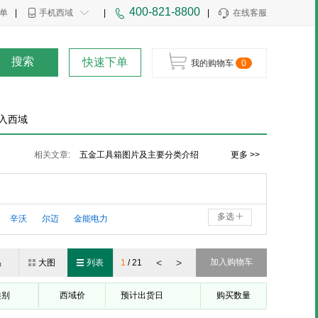
400-821-8800
单
|
手机西域
|
|
在线客服
搜索
快速下单
我的购物车
0
入西域
汽车维修工具车的选购及主要运用领域
相关文章:
五金工具箱图片及主要分类介绍
更多 >>
工具车图片、用途及其结构特点
多选
辛沃
尔迈
金能电力
<
>
加入购物车
品
大图
列表
1
/
21
类别
西域价
预计出货日
购买数量