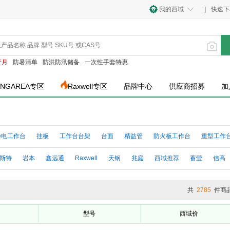
我的西域
|
快速下
产月
防暑清单
防洪防汛储备
一次性手套特惠
INGAREA专区
Raxwell专区
品牌中心
供应商招募
加
静电工作台
挂板
工作台台架
台面
精益管
防火板工作台
重型工作
斯特
岩本
鑫远通
Raxwell
天钢
兆庭
西域推荐
蓄莹
信高
中伟
尔迈
臻远
攻城虎
哈德威
美之高
韦度
齐飞精密
共
2785
件商
型号
西域价