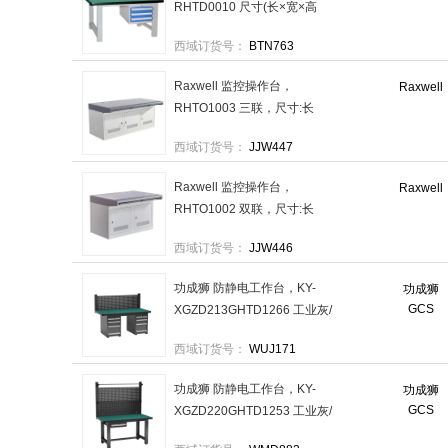
RHTD0010 尺寸(长×宽×高
mm):1500×750×800(台面厚
西域订货号：
BTN763
50mm)三吊抽,不含安装 售卖
规格：1台
Raxwell 监控操作台，
Raxwell
RHTO1003 三联，尺寸:长
1710×深900×高750mm，灰
西域订货号：
JJW447
白色，不含安装 售卖规格：1
台
Raxwell 监控操作台，
Raxwell
RHTO1002 双联，尺寸:长
1200×深900×高750mm，灰
西域订货号：
JJW446
白色，不含安装 售卖规格：1
台
功成狮 防静电工作台，KY-
功成狮
GCS
XGZD213GHTD1266 工业灰/
双四抽/单挂板 售卖规格：1台
西域订货号：
WUJ171
功成狮 防静电工作台，KY-
功成狮
GCS
XGZD220GHTD1253 工业灰/
吊一抽/双挂板 售卖规格：1台