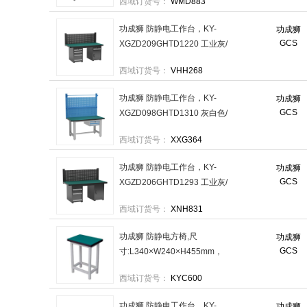
西域订货号：
WMD883
功成狮 防静电工作台，KY-
功成狮
GCS
XGZD209GHTD1220 工业灰/
偏四抽+一抽一门/单挂板 售卖
西域订货号：
VHH268
规格：1台
功成狮 防静电工作台，KY-
功成狮
GCS
XGZD098GHTD1310 灰白色/
吊二抽/双挂板 售卖规格：1台
西域订货号：
XXG364
功成狮 防静电工作台，KY-
功成狮
GCS
XGZD206GHTD1293 工业灰/
偏三抽+一门/单挂板 售卖规
西域订货号：
XNH831
格：1台
功成狮 防静电方椅,尺
功成狮
GCS
寸:L340×W240×H455mm，
灰白色支脚，散件发货
西域订货号：
KYC600
GSPC1018 售卖规格：1个
功成狮 防静电工作台，KY-
功成狮