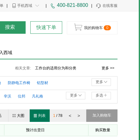
400-821-8800
单
|
手机西域
|
|
在线客服
搜索
快速下单
我的购物车
0
入西域
用普通角尺校正镗床工作台与导轨垂直度
相关文章:
工作台的适用分为和分类
更多 >>
中国大型铸造机床工作台的发展之路（附图）
更多
台
防静电工作椅
铝型材
更多
多选
辛沃
位邦
凡礼格
<
>
加入购物车
品
大图
列表
1
/
78
预计出货日
购买数量