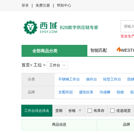
登录
|
免费注册
|
帮助中心
安全生
智能匹配
WEST
全部商品分类
首页
>
工位
>
工作台
分类
不锈钢工作台
操作台
轻型工作台
防
可移动工作台
升降工作台
品牌
京图尚冠
盛悦欣美
功成狮
锐德
佰
居道夫
上隆
好适
锴源
HiBoss
工作台综合排名
货期
价格
有库存
优选现货
商品信息
品牌