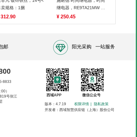
具非凡 镀锌铁丝，14号<
施耐德 时间继电器，时间
售卖规格：1捆
继电器，RE9TA21MW 售
卖规格：1只
 312.90
¥ 250.45
包邮
阳光采购
一站服务
800
5-8833
:00）
西域APP
微信公众号
819号张江
层
版本：4.7.19
权限详情
|
隐私政策
开发者：西域智慧供应链（上海）股份公司