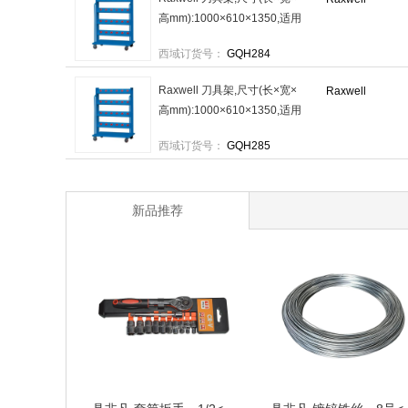
高mm):1000×610×1350,适用
刀具BT50,刀具数(PCS):24，
西域订货号：
GQH284
RHWC00020 售卖规格：1台
Raxwell 刀具架,尺寸(长×宽×
Raxwell
高mm):1000×610×1350,适用
刀具HSK63,刀具数
西域订货号：
GQH285
(PCS):28，RHWC00021 售
卖规格：1台
新品推荐