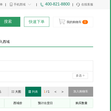
400-821-8800
单
|
手机西域
|
|
在线客服
搜索
快速下单
我的购物车
0
入西域
多选
<
>
加入购物车
品
大图
列表
1
/
1
西域价
预计出货日
购买数量