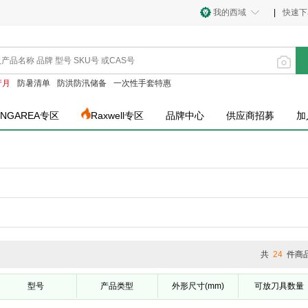
我的西域
|
快速下
产月
防暑清单
防洪防汛储备
一次性手套特惠
INGAREA专区
Raxwell专区
品牌中心
供应商招募
加
共
24
件商
型号
产品类型
外形尺寸(mm)
可放刀具数量