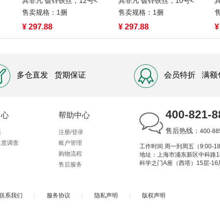
具非凡 镀锌铁丝，12号<
具非凡 镀锌铁丝，10号<
售卖规格：1捆
售卖规格：1捆
¥ 297.88
¥ 297.88
¥
多仓直发
货期保证
会员特折
满额
400-821-8
中心
帮助中心
售后热线：
400-88
题
注册/登录
意度调查
账户管理
工作时间 周一到周五（9:00-18
购物流程
地址：上海市浦东新区中科路1
科学之门A座（西塔）15层-16
售后服务
联系我们
|
服务协议
|
隐私声明
|
版权声明