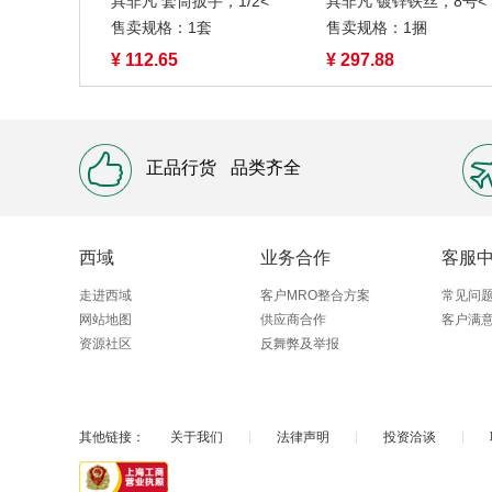
具非凡 套筒扳手，1/2<
具非凡 镀锌铁丝，8号<
售卖规格：1套
售卖规格：1捆
¥ 112.65
¥ 297.88
正品行货
品类齐全
西域
业务合作
客服
走进西域
客户MRO整合方案
常见问
网站地图
供应商合作
客户满
资源社区
反舞弊及举报
其他链接：
关于我们
|
法律声明
|
投资洽谈
|