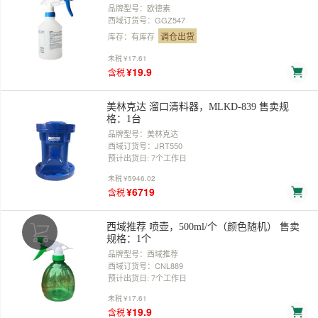
品牌型号：欧德素
西域订货号：GGZ547
调仓出货
库存：有库存
未税
¥17.61
¥19.9
含税
美林克达 溜口清料器，MLKD-839 售卖规
格：1台
品牌型号：美林克达
西域订货号：JRT550
预计出货日: 7个工作日
未税
¥5946.02
¥6719
含税
西域推荐 喷壶，500ml/个（颜色随机） 售卖
规格：1个
品牌型号：西域推荐
西域订货号：CNL889
预计出货日: 7个工作日
未税
¥17.61
¥19.9
含税