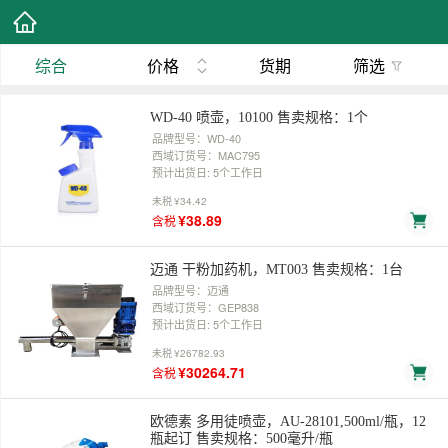
综合
价格
货期
筛选
WD-40 喷壶，10100 售卖规格：1个
品牌型号：WD-40
西域订货号：MAC795
预计出货日: 5个工作日
未税
¥34.42
¥38.89
含税
迈通 干粉加药机，MT003 售卖规格：1台
品牌型号：迈通
西域订货号：GEP838
预计出货日: 5个工作日
未税
¥26782.93
¥30264.71
含税
欧德素 多用徒喷壶，AU-28101,500ml/瓶，12
瓶起订 售卖规格：500毫升/瓶