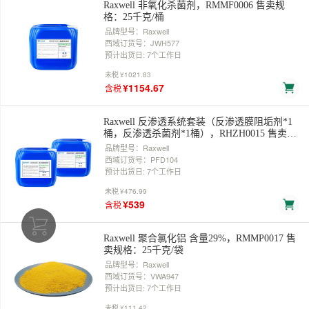
Raxwell 非氧化杀菌剂，RMMF0006 售卖规
格：25千克/桶
品牌型号：Raxwell
西域订货号：JWH577
预计出货日: 7个工作日
未税
¥1021.83
¥1154.67
含税
Raxwell 反渗透系统套装（反渗透膜阻垢剂*1
桶，反渗透杀菌剂*1桶），RHZH0015 售卖规
格：50千克/套
品牌型号：Raxwell
西域订货号：PFD104
预计出货日: 7个工作日
未税
¥476.99
¥539
含税
Raxwell 聚合氯化铝 含量29%，RMMP0017 售
卖规格：25千克/袋
品牌型号：Raxwell
西域订货号：VWA947
预计出货日: 7个工作日
未税
¥111.42