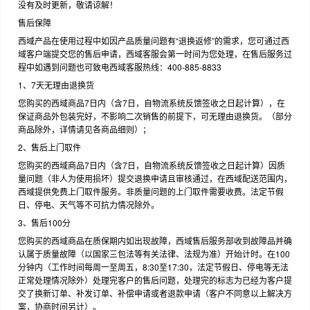
没有及时更新，敬请谅解！
售后保障
西域产品在使用过程中如因产品质量问题有“退换返修”的需求，您可通过西
域客户端提交您的售后申请，西域客服会第一时间为您处理，在售后服务过
程中如遇到问题也可致电西域客服热线：400-885-8833
1、7天无理由退换货
您购买的西域商品7日内（含7日，自物流系统反馈签收之日起计算），在
保证商品外包装完好，不影响二次销售的前提下，可无理由退换货。（部分
商品除外，详情请见各商品细则）；
2、售后上门取件
您购买的西域商品7日内（含7日，自物流系统反馈签收之日起计算）因质
量问题（非人为使用损坏）提交退换申请且审核通过，在西域配送范围内，
西域提供免费上门取件服务。非质量问题的上门取件需要收费。法定节假
日、停电、天气等不可抗力情况除外。
3、售后100分
您购买的西域商品在质保期内如出现故障，西域售后服务部收到故障品并确
认属于质量故障（以国家三包法等有关法律、法规为准）开始计时。在100
分钟内（工作时间每周一至周五，8:30至17:30，法定节假日、停电等无法
正常处理情况除外）处理完客户的售后问题，处理完的标志为已经为客户提
交了换新订单、补发订单、补偿申请或者退款申请（客户不同意以上解决方
案，协商时间另计）。