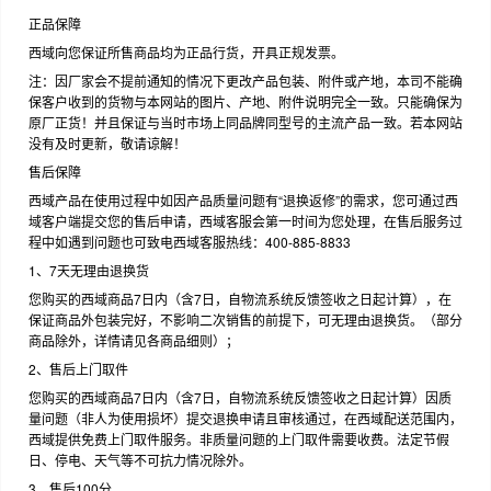
正品保障
西域向您保证所售商品均为正品行货，开具正规发票。
注：因厂家会不提前通知的情况下更改产品包装、附件或产地，本司不能确
保客户收到的货物与本网站的图片、产地、附件说明完全一致。只能确保为
原厂正货！并且保证与当时市场上同品牌同型号的主流产品一致。若本网站
没有及时更新，敬请谅解！
售后保障
西域产品在使用过程中如因产品质量问题有“退换返修”的需求，您可通过西
域客户端提交您的售后申请，西域客服会第一时间为您处理，在售后服务过
程中如遇到问题也可致电西域客服热线：400-885-8833
1、7天无理由退换货
您购买的西域商品7日内（含7日，自物流系统反馈签收之日起计算），在
保证商品外包装完好，不影响二次销售的前提下，可无理由退换货。（部分
商品除外，详情请见各商品细则）；
2、售后上门取件
您购买的西域商品7日内（含7日，自物流系统反馈签收之日起计算）因质
量问题（非人为使用损坏）提交退换申请且审核通过，在西域配送范围内，
西域提供免费上门取件服务。非质量问题的上门取件需要收费。法定节假
日、停电、天气等不可抗力情况除外。
3、售后100分