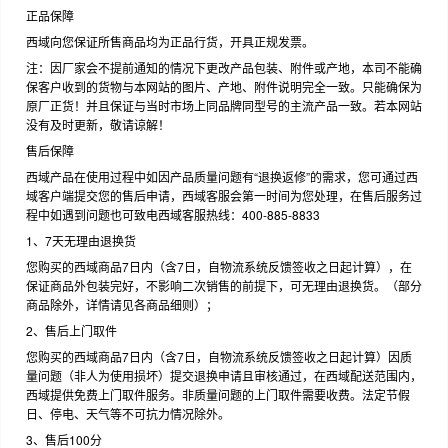
正品保障
西域向您保证所售商品均为正品行货，开具正规发票。
注：因厂家会不提前通知的情况下更改产品包装、附件或产地，本司不能确
保客户收到的货物与本网站的图片、产地、附件说明完全一致。只能确保为
原厂正货！并且保证与当时市场上同品牌同型号的主流产品一致。若本网站
没有及时更新，敬请谅解！
售后保障
西域产品在使用过程中如因产品质量问题有“退换返修”的需求，您可通过西
域客户端提交您的售后申请，西域客服会第一时间为您处理，在售后服务过
程中如遇到问题也可致电西域客服热线：400-885-8833
1、7天无理由退换货
您购买的西域商品7日内（含7日，自物流系统反馈签收之日起计算），在
保证商品外包装完好，不影响二次销售的前提下，可无理由退换货。（部分
商品除外，详情请见各商品细则）；
2、售后上门取件
您购买的西域商品7日内（含7日，自物流系统反馈签收之日起计算）因质
量问题（非人为使用损坏）提交退换申请且审核通过，在西域配送范围内，
西域提供免费上门取件服务。非质量问题的上门取件需要收费。法定节假
日、停电、天气等不可抗力情况除外。
3、售后100分