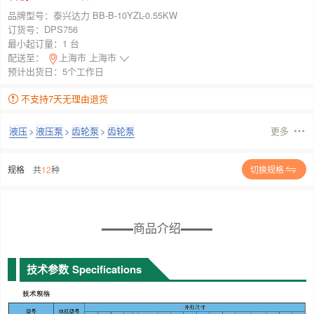
品牌型号：
泰兴达力 BB-B-10YZL-0.55KW
订货号：
DPS756
最小起订量：
1 台
配送至：
上海市 上海市
预计出货日：5个工作日
不支持7天无理由退货
液压
>
液压泵
>
齿轮泵
>
齿轮泵
更多
规格
共
12
种
切换规格
商品介绍
技术参数
Specifications