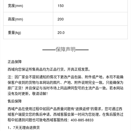
宽度(mm)
150
高度(mm)
200
重量(kg)
20.0
保障声明
正品保障
西域向您保证所售商品均为正品行货，开具正规发票。
注：因厂家会不提前通知的情况下更改产品包装、附件或产地，本司不能确
保客户收到的货物与本网站的图片、产地、附件说明完全一致。只能确保为
原厂正货！并且保证与当时市场上同品牌同型号的主流产品一致。若本网站
没有及时更新，敬请谅解！
售后保障
西域产品在使用过程中如因产品质量问题有“退换返修”的需求，您可通过西
域客户端提交您的售后申请，西域客服会第一时间为您处理，在售后服务过
程中如遇到问题也可致电西域客服热线：400-885-8833
1、7天无理由退换货