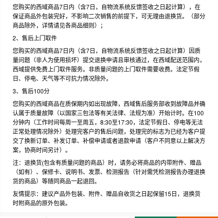
您购买的西域商品7日内（含7日，自物流系统反馈签收之日起计算），在
保证商品外包装完好，不影响二次销售的前提下，可无理由退换货。（部分
商品除外，详情请见各商品细则）；
2、售后上门取件
您购买的西域商品7日内（含7日，自物流系统反馈签收之日起计算）因质
量问题（非人为使用损坏）提交退换申请且审核通过，在西域配送范围内，
西域提供免费上门取件服务。非质量问题的上门取件需要收费。法定节假
日、停电、天气等不可抗力情况除外。
3、售后100分
您购买的西域商品在质保期内如出现故障，西域售后服务部收到故障品并确
认属于质量故障（以国家三包法等有关法律、法规为准）开始计时。在100
分钟内（工作时间每周一至周五，8:30至17:30，法定节假日、停电等无法
正常处理情况除外）处理完客户的售后问题，处理完的标志为已经为客户提
交了换新订单、补发订单、补偿申请或者退款申请（客户不同意以上解决方
案，协商时间另计）。
注：退换货(包含有质量问题的商品）时，请务必将商品的内带附件、赠品
（如有）、保修卡、说明书、发票、检测报告（针对需凭检测报告办理退换
货的商品）等随同商品一起退回。
友情提示：建议产品外包装、附件、赠品自收货之日起保留15日，退换货
时附商品的原外包装。